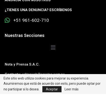
ANUNCIA CON NOSOTROS
¿
TIENES UNA DENUNCIA? ESCRÍBENOS
+51 961-602-710
Nuestras Secciones
Nota y Prensa S.A.C.
Contacto:
editorweb@caretas.com.pe
Este sitio web utiliza cookies para mejorar su experiencia.
Asumiremos que está de acuerdo con esto, pero puede optar por
Síguenos:
no participar si lo desea.
Aceptar
Leer más