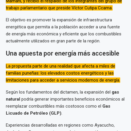
Mamani, y recibió el respaldo de los integrantes del grupo de
trabajo parlamentario que preside Víctor Cutipa Ccama.
El objetivo es promover la expansión de infraestructura
energética que permita a la población acceder a una fuente
de energía más económica y eficiente que los combustibles
actualmente utilizados en gran parte de la región.
Una apuesta por energía más accesible
La propuesta parte de una realidad que afecta a miles de
familias puneñas: los elevados costos energéticos y las
limitaciones para acceder a servicios modernos de energía.
Según los fundamentos del dictamen, la expansión del
gas
natural
podría generar importantes beneficios económicos al
reemplazar combustibles más costosos como el
Gas
Licuado de Petróleo (GLP)
.
Experiencias desarrolladas en regiones como Ayacucho,