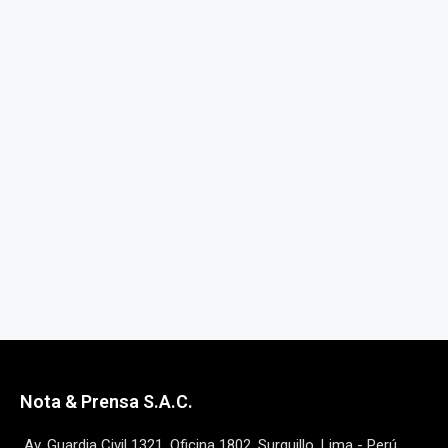
Nota & Prensa S.A.C.
Av. Guardia Civil 1321, Oficina 1802, Surquillo, Lima - Perú