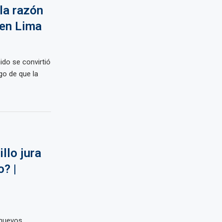
la razón
 en Lima
ido se convirtió
go de que la
llo jura
? |
 nuevos