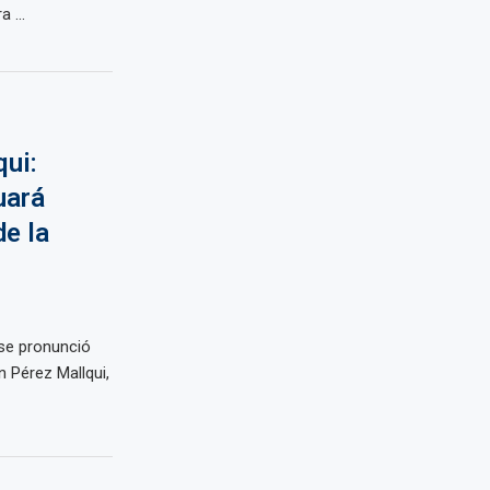
 ...
ui:
uará
e la
 se pronunció
n Pérez Mallqui,