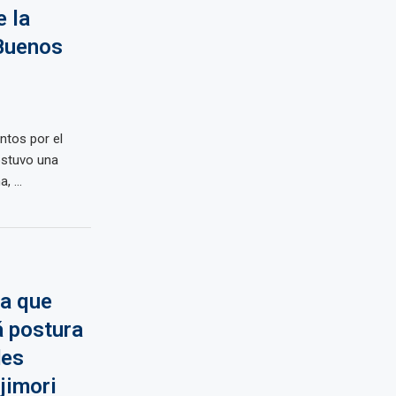
 la
 Buenos
untos por el
ostuvo una
 ...
a que
á postura
des
jimori