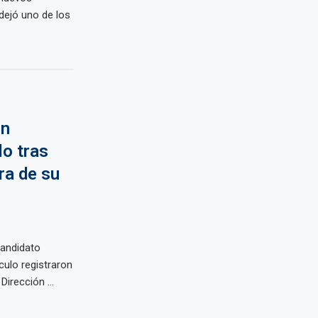
dejó uno de los
un
lo tras
era de su
candidato
culo registraron
irección ...