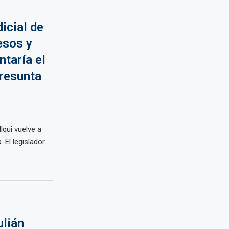
dicial de
esos y
taría el
presunta
lqui vuelve a
. El legislador
ulián