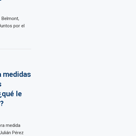
o Belmont,
Juntos por el
a medidas
s
¿qué le
o?
era medida
Julián Pérez