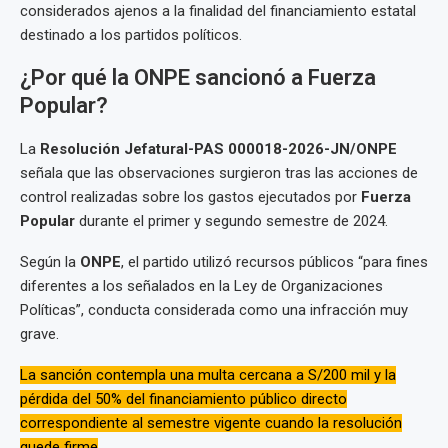
considerados ajenos a la finalidad del financiamiento estatal
destinado a los partidos políticos.
¿Por qué la ONPE sancionó a Fuerza
Popular?
La
Resolución Jefatural-PAS 000018-2026-JN/ONPE
señala que las observaciones surgieron tras las acciones de
control realizadas sobre los gastos ejecutados por
Fuerza
Popular
durante el primer y segundo semestre de 2024.
Según la
ONPE
, el partido utilizó recursos públicos “para fines
diferentes a los señalados en la Ley de Organizaciones
Políticas”, conducta considerada como una infracción muy
grave.
La sanción contempla una multa cercana a S/200 mil y la
pérdida del 50% del financiamiento público directo
correspondiente al semestre vigente cuando la resolución
quede firme
.