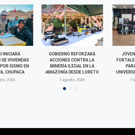
INICIARÁ
GOBIERNO REFORZARÁ
JÓVENES 
DE VIVIENDAS
ACCIONES CONTRA LA
FORTALECEN
OR SISMO EN
MINERÍA ILEGAL EN LA
PARA S
, CHUPACA
AMAZONÍA DESDE LORETO
UNIVERSITAR
o, 2026
7 agosto, 2026
7 agos