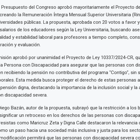
 Presupuesto del Congreso aprobó mayoritariamente el Proyecto d
reando la Remuneración Íntegra Mensual Superior Universitaria (Rin
versidades públicas. La propuesta, aprobada con 20 votos a favor y
salarios de los educadores según la Ley Universitaria, buscando ase
lidad y estabilidad laboral para profesores a tiempo completo, con
ración y evaluación.
isión aprobó por unanimidad el Proyecto de Ley 10337/2024-CR, qu
 la Persona con Discapacidad para asegurar que las personas con d
n recibiendo la pensión no contributiva del programa "Contigo", sin s
borales. Esta medida busca proteger el derecho de estas personas 
pensión digna, destacando la importancia de la inclusión social y l
on discapacidad severa.
Diego Bazán, autor de la propuesta, subrayó que la restricción a los b
significar un retroceso en los derechos de las personas con discapa
esistas como Maricruz Zeta y Digna Calle destacaron la relevancia 
mo un paso hacia una sociedad más inclusiva y justa para los sect
 modificación permitirá que las personas con discapacidad severa c