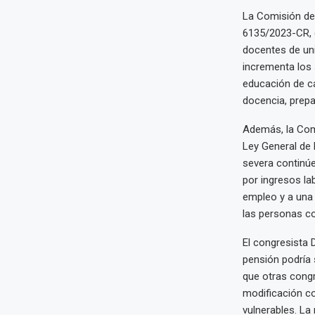
La Comisión de
6135/2023-CR, c
docentes de uni
incrementa los 
educación de ca
docencia, prepa
Además, la Com
Ley General de
severa continúe
por ingresos la
empleo y a una 
las personas c
El congresista 
pensión podría 
que otras congr
modificación co
vulnerables. La