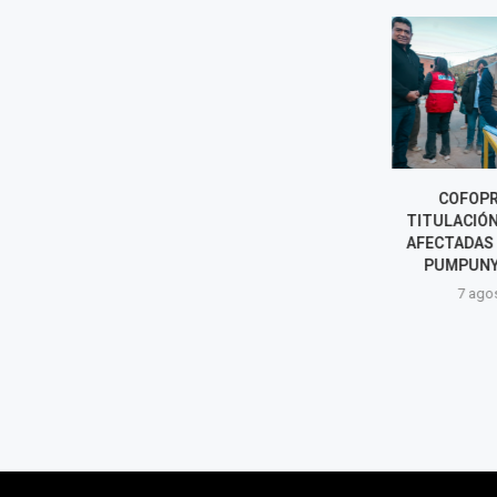
ACCIDENTE EN CUSCO DEJA 13
COFOPRI 
MUERTOS Y CUATRO HERIDOS
TITULACIÓN 
TRAS CHOQUE DE MINIVÁN
AFECTADAS P
CON...
PUMPUNYA
8 agosto, 2026
7 agost