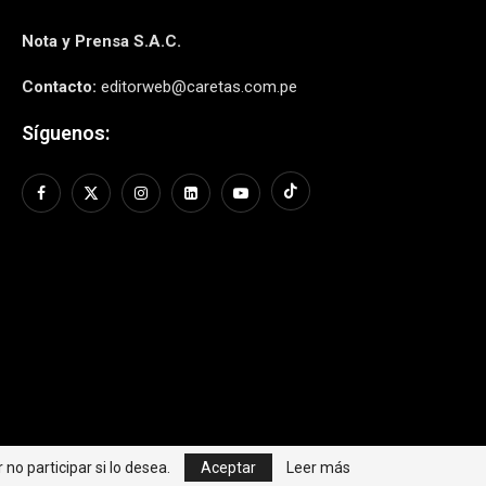
Nota y Prensa S.A.C.
Contacto:
editorweb@caretas.com.pe
Síguenos:
no participar si lo desea.
Aceptar
Leer más