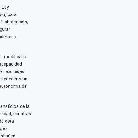
e Ley
su) para
 1 abstención,
gurar
siderando
e modifica la
iscapacidad
er excluidas
a acceder a un
a autonomía de
eneficios de la
cidad, mientras
de esta
ores
ontinúen