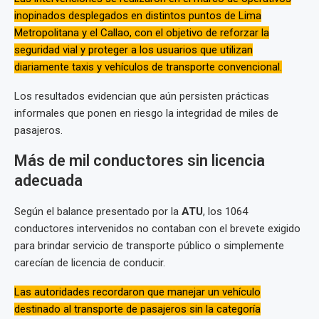
inopinados desplegados en distintos puntos de Lima
Metropolitana y el Callao, con el objetivo de reforzar la
seguridad vial y proteger a los usuarios que utilizan
diariamente taxis y vehículos de transporte convencional.
Los resultados evidencian que aún persisten prácticas
informales que ponen en riesgo la integridad de miles de
pasajeros.
Más de mil conductores sin licencia
adecuada
Según el balance presentado por la
ATU
, los 1064
conductores intervenidos no contaban con el brevete exigido
para brindar servicio de transporte público o simplemente
carecían de licencia de conducir.
Las autoridades recordaron que manejar un vehículo
destinado al transporte de pasajeros sin la categoría