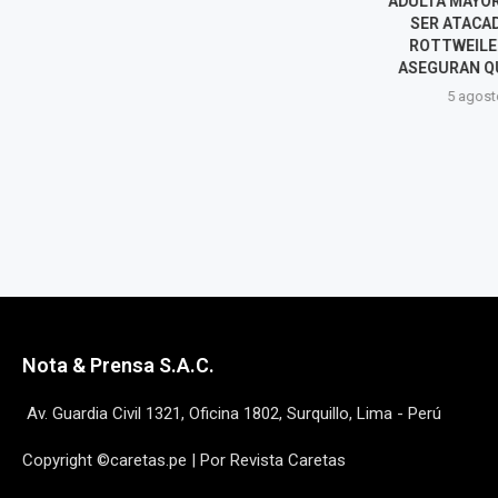
ADULTA MAYOR MUERE TRAS
PAPA LEÓN X
SER ATACADA POR DOS
CHICLAYO E
ROTTWEILER: VECINOS
DURANTE SU 
ASEGURAN QUE YA ERAN...
OFICIAL 
5 agosto, 2026
5 agost
Nota & Prensa S.A.C.
Av. Guardia Civil 1321, Oficina 1802, Surquillo, Lima - Perú
Copyright ©caretas.pe | Por Revista Caretas