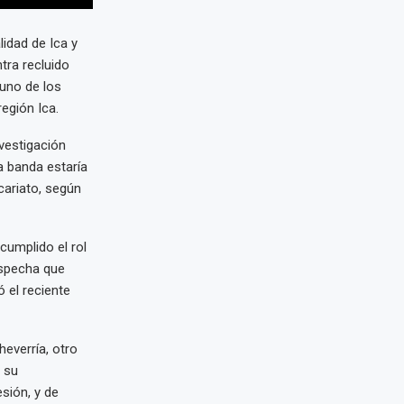
idad de Ica y
tra recluido
uno de los
egión Ica.
nvestigación
ta banda estaría
cariato, según
cumplido el rol
ospecha que
 el reciente
heverría, otro
 su
sión, y de