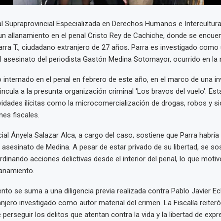
al Supraprovincial Especializada en Derechos Humanos e Intercultural
un allanamiento en el penal Cristo Rey de Cachiche, donde se encuen
ra T., ciudadano extranjero de 27 años. Parra es investigado como 
l asesinato del periodista Gastón Medina Sotomayor, ocurrido en la r
o internado en el penal en febrero de este año, en el marco de una i
vincula a la presunta organización criminal 'Los bravos del vuelo'. Es
vidades ilícitas como la microcomercialización de drogas, robos y si
nes fiscales.
cial Ányela Salazar Alca, a cargo del caso, sostiene que Parra habría 
l asesinato de Medina. A pesar de estar privado de su libertad, se s
dinando acciones delictivas desde el interior del penal, lo que motivó
lanamiento.
nto se suma a una diligencia previa realizada contra Pablo Javier Ec
njero investigado como autor material del crimen. La Fiscalía reiteró
erseguir los delitos que atentan contra la vida y la libertad de expre