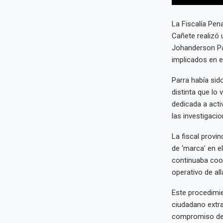
La Fiscalía Pen
Cañete realizó 
Johanderson Par
implicados en e
Parra había sid
distinta que lo 
dedicada a acti
las investigacio
La fiscal provin
de ‘marca’ en e
continuaba coor
operativo de al
Este procedimie
ciudadano extra
compromiso de p