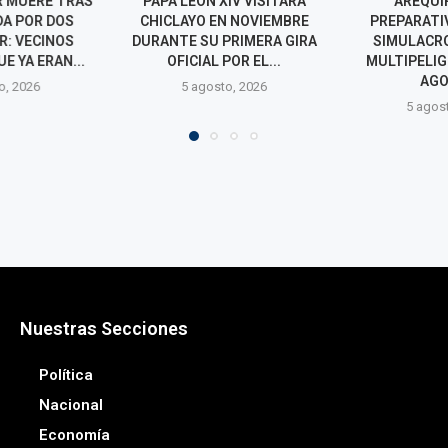
IV VISITARÁ
AREQUIPA AFINA
AGRO RURAL
N NOVIEMBRE
PREPARATIVOS PARA EL
MEJORAMIENT
PRIMERA GIRA
SIMULACRO NACIONAL
MÁS DE 6.30
POR EL...
MULTIPELIGRO DEL 14 DE
OCHO R
AGOSTO
o, 2026
5 agos
5 agosto, 2026
Nuestras Secciones
Política
Nacional
Economía