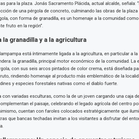
as para la plaza. Jonás Sacramento Plácida, actual alcalde, señala: 
rucción de una pérgola de concreto, culminando las obras de la plaza
rgola, con forma de granadilla, es un homenaje a la comunidad como
e fruto en la región”.
la granadilla y a la agricultura
lampampa está íntimamente ligada a la agricultura, en particular a l
dera: la granadilla, principal motor económico de la comunidad. La 
érgola, con sus seis arcos pintados de color crema, está diseñada pa
ruto, rindiendo homenaje al producto más emblemático de la localid
rdines y especies forestales nativas como el diablo fuerte.
con variadas esculturas, como la de un joven cargando una caja de 
 complementan el paisaje, celebrando el legado agrícola del centro p
imismo, cuentan con faroles colocados estratégicamente que ilumi
ras que bancas techadas invitan a los visitantes a disfrutar del ento
a.