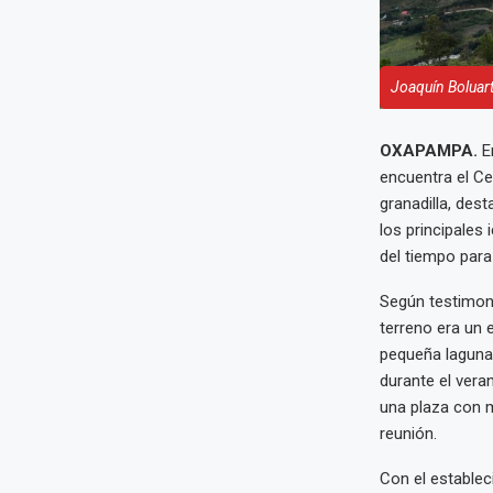
Joaquín Boluart
OXAPAMPA.
E
encuentra el C
granadilla, dest
los principales
del tiempo para
Según testimoni
terreno era un 
pequeña laguna
durante el veran
una plaza con m
reunión.
Con el establec