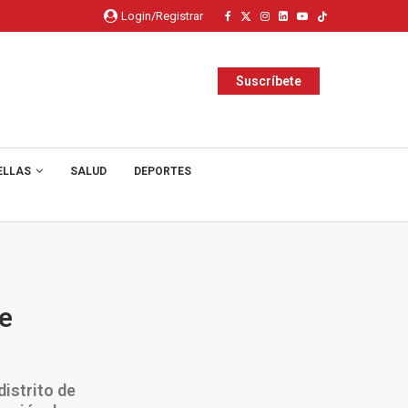
Login/Registrar
Suscríbete
ELLAS
SALUD
DEPORTES
e
istrito de