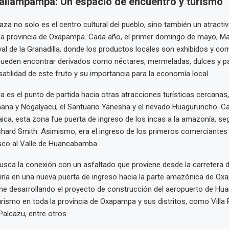
allampampa: Un espacio de encuentro y turismo
laza no solo es el centro cultural del pueblo, sino también un atractiv
n la provincia de Oxapampa. Cada año, el primer domingo de mayo, 
ival de la Granadilla, donde los productos locales son exhibidos y co
pueden encontrar derivados como néctares, mermeladas, dulces y pa
satilidad de este fruto y su importancia para la economía local.
a es el punto de partida hacia otras atracciones turísticas cercanas
ana y Nogalyacu, el Santuario Yanesha y el nevado Huaguruncho. Ca
aica, esta zona fue puerta de ingreso de los incas a la amazonía, se
hard Smith. Asimismo, era el ingreso de los primeros comerciantes
sco al Valle de Huancabamba.
busca la conexión con un asfaltado que proviene desde la carretera 
iría en una nueva puerta de ingreso hacia la parte amazónica de Ox
ene desarrollando el proyecto de construcción del aeropuerto de H
urismo en toda la provincia de Oxapampa y sus distritos, como Villa 
alcazu, entre otros.