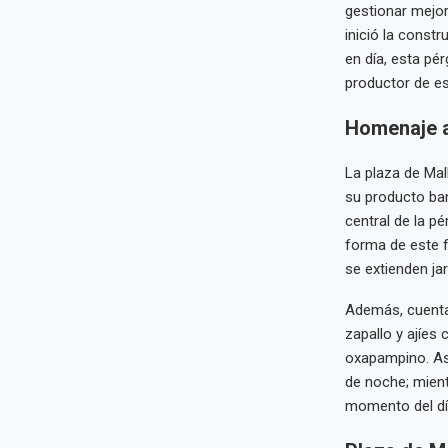
gestionar mejor
inició la const
en día, esta pé
productor de est
Homenaje a 
La plaza de Mal
su producto ban
central de la p
forma de este f
se extienden ja
Además, cuenta 
zapallo y ajíes
oxapampino. As
de noche; mient
momento del dí