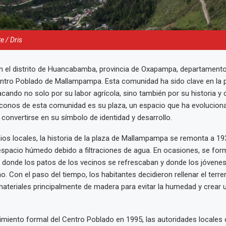
e / Dris
n el distrito de Huancabamba, provincia de Oxapampa, departament
entro Poblado de Mallampampa. Esta comunidad ha sido clave en la 
acando no solo por su labor agrícola, sino también por su historia y 
 iconos de esta comunidad es su plaza, un espacio que ha evoluciona
 convertirse en su símbolo de identidad y desarrollo.
os locales, la historia de la plaza de Mallampampa se remonta a 19
espacio húmedo debido a filtraciones de agua. En ocasiones, se fo
 donde los patos de los vecinos se refrescaban y donde los jóvene
o. Con el paso del tiempo, los habitantes decidieron rellenar el terre
ateriales principalmente de madera para evitar la humedad y crear u
imiento formal del Centro Poblado en 1995, las autoridades locale