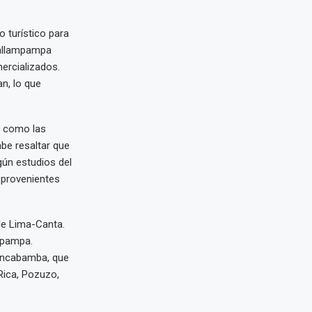
o turístico para
Mallampampa
mercializados.
n, lo que
, como las
be resaltar que
gún estudios del
 provenientes
de Lima-Canta.
apampa.
uancabamba, que
Rica, Pozuzo,