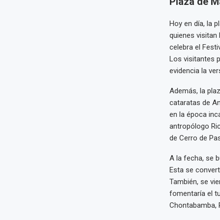
Plaza de M
Hoy en día, la p
quienes visita
celebra el Fest
Los visitantes 
evidencia la ver
Además, la plaz
cataratas de An
en la época inc
antropólogo Ric
de Cerro de Pa
A la fecha, se 
Esta se convert
También, se vi
fomentaría el t
Chontabamba, P