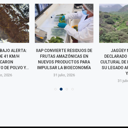
 BAJO ALERTA:
IIAP CONVIERTE RESIDUOS DE
JAGÜEY 
E 41 KM/H
FRUTAS AMAZÓNICAS EN
DECLARADO
CARON
NUEVOS PRODUCTOS PARA
CULTURAL DE 
 DE POLVO Y...
IMPULSAR LA BIOECONOMÍA
SU LEGADO 
Y
o, 2026
31 julio, 2026
31 jul