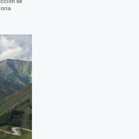
ucción de
toria