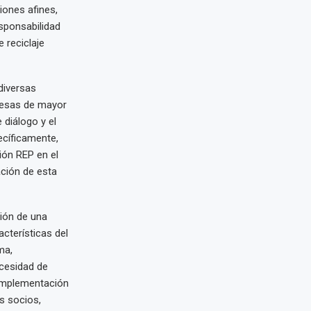
iones afines,
sponsabilidad
 reciclaje
diversas
presas de mayor
 diálogo y el
ecíficamente,
ión REP en el
ación de esta
ión de una
cterísticas del
ma,
cesidad de
 implementación
s socios,