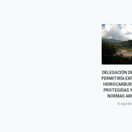
DELEGACIÓN DE FACULTADES
COSTA DE ICA
PERMITIRÍA EXPLOTACIÓN DE
VIENTOS D
HIDROCARBUROS EN ÁREAS
PROVO
PROTEGIDAS Y DEBILITARÍA
LEVANTAMIENTO
NORMAS AMBIENTALES
1 agost
6 agosto, 2026