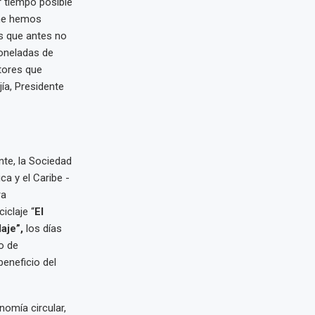
r tiempo posible
ame hemos
os que antes no
toneladas de
tores que
ía, Presidente
nte, la Sociedad
ca y el Caribe -
ra
iclaje “
El
aje”,
los días
io de
eneficio del
nomía circular,