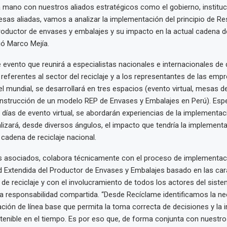
la mano con nuestros aliados estratégicos como el gobierno, instituc
as aliadas, vamos a analizar la implementación del principio de Re
roductor de envases y embalajes y su impacto en la actual cadena de
gó Marco Mejía.
 evento que reunirá a especialistas nacionales e internacionales de 
referentes al sector del reciclaje y a los representantes de las em
el mundial, se desarrollará en tres espacios (evento virtual, mesas de
onstrucción de un modelo REP de Envases y Embalajes en Perú). Esp
 días de evento virtual, se abordarán experiencias de la implementac
izará, desde diversos ángulos, el impacto que tendría la implement
 cadena de reciclaje nacional.
s asociados, colabora técnicamente con el proceso de implementac
 Extendida del Productor de Envases y Embalajes basado en las cara
 de reciclaje y con el involucramiento de todos los actores del siste
 responsabilidad compartida. “Desde Recíclame identificamos la ne
ción de línea base que permita la toma correcta de decisiones y la
enible en el tiempo. Es por eso que, de forma conjunta con nuestro