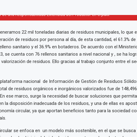
el expertise técnico, ha venido investigando y proponiendo opciones para 
de una Responsabilidad Extendida del Productor en el país.
neramos 22 mil toneladas diarias de residuos municipales, lo que e
ación de residuos por persona al día, de esta cantidad, el 61.3% de
elleno sanitario y el 36.9% en botaderos. De acuerdo con el Minister
3, se cuenta con 76 rellenos sanitarios a nivel nacional y , se ha lo
 valorización de residuos. Ello gracias al trabajo conjunto entre el se
a plataforma nacional de Información de Gestión de Residuos Sólid
total de residuos orgánicos e inorgánicos valorizados fue de 148,49
 En ese marco, surge la necesidad de buscar soluciones que permita
en la disposición inadecuada de los residuos, y una de ellas es apost
economía circular, ya que aportan beneficios tanto para la sociedad c
aís.
rcular se enfoca en un modelo más sostenible, en el que se busca 