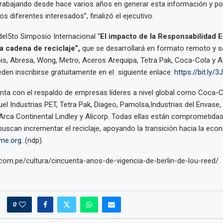
rabajando desde hace varios años en generar esta información y po
os diferentes interesados”, finalizó el ejecutivo.
 del5to Simposio Internacional “
El impacto de la Responsabilidad E
a cadena de reciclaje”,
que se desarrollará en formato remoto y s
ois, Abresa, Wong, Metro, Aceros Arequipa, Tetra Pak, Coca-Cola y A
den inscribirse gratuitamente en el siguiente enlace:
https://bit.ly/
ta con el respaldo de empresas líderes a nivel global como Coca-
guel Industrias PET, Tetra Pak, Diageo, Pamolsa,Industrias del Envase
 Arca Continental Lindley y Alicorp. Todas ellas están comprometida
buscan incrementar el reciclaje, apoyando la transición hacia la econ
me.org
. (ndp).
.com.pe/cultura/cincuenta-anos-de-vigencia-de-berlin-de-lou-reed/
0