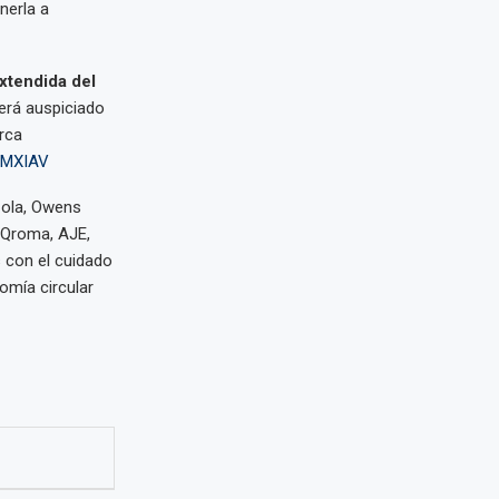
nerla a
xtendida del
erá auspiciado
rca
3JMXIAV
Cola, Owens
, Qroma, AJE,
s con el cuidado
omía circular