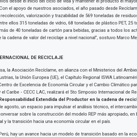
vos desde el inicio del ciclo de vida y mantener el producto el mayo
 Con el apoyo de nuestros asociados, el año pasado desde Recícl
a recolección, valorización y trazabilidad de 569 toneladas de residu
entre ellos 315 toneladas de vidrio, 68 toneladas de plástico PET, 25 
 más de 40 toneladas de cartón para bebidas, gracias a todos los ac
 la cadena de valor del reciclaje a nivel nacional”, sostuvo Marco Mej
TERNACIONAL DE RECICLAJE
sa, la Asociación Recíclame, en alianza con el Ministerios del Ambie
ustrias, la Unión Europea (UE), el Capítulo Regional ISWA Latinoaméri
entro de Excelencia de Economía Circular y el Cambio Climático pa
 el Caribe - CECC LAC, realizará el 5to Simposio Internacional de Rec
Responsabilidad Extendida del Productor en la cadena de recicl
de agosto, un espacio para impulsar el análisis técnico, el intercamb
conversar sobre la construcción del modelo REP más apropiado, en b
al y la transición hacia una economía circular en el país.
 Perú, hay un avance hacia un modelo de transición basado en la eco