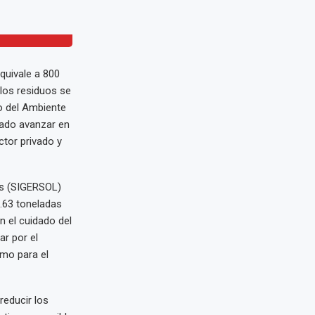
el proceso de
quivale a 800
 los residuos se
io del Ambiente
grado avanzar en
ctor privado y
os (SIGERSOL)
6.63 toneladas
n el cuidado del
ar por el
omo para el
reducir los