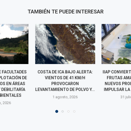
TAMBIÉN TE PUEDE INTERESAR
 BAJO ALERTA:
IIAP CONVIERTE RESIDUOS DE
JAGÜEY 
E 41 KM/H
FRUTAS AMAZÓNICAS EN
DECLARADO
CARON
NUEVOS PRODUCTOS PARA
CULTURAL DE 
 DE POLVO Y...
IMPULSAR LA BIOECONOMÍA
SU LEGADO 
Y
o, 2026
31 julio, 2026
31 jul