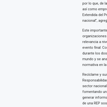
por lo que, de 
así como empres
Extendida del P
nacional”, agre
Este importante
organizaciones 
relevancia a niv
evento final: C
durante los dos
mundo y se anal
normativa en la
Recíclame y su
Responsabilidad
sector nacional
fomentando una
generar informa
de una REP sost