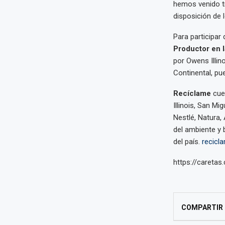
hemos venido t
disposición de l
Para participar
Productor en l
por Owens Illin
Continental,
pue
Recíclame
cuen
Illinois, San Mi
Nestlé, Natura,
del ambiente y 
del país.
recicla
https://caretas
COMPARTIR