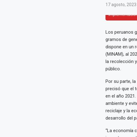
17 agosto, 2023
Recíclame, con 
implementación 
Los peruanos ge
gramos de gener
dispone en un r
(MINAM), al 202
la recolección y
público.
Por su parte, l
precisó que el 
en el año 2021.
ambiente y evit
reciclaje y la 
desarrollo del p
“La economía ci