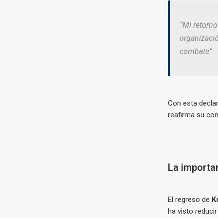
“Mi retorno
organizació
combate”.
Con esta declar
reafirma su co
La importan
El regreso de
K
ha visto reduci