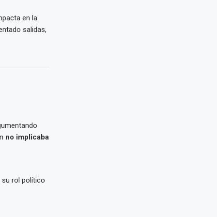
mpacta en la
entado salidas,
rgumentando
ón
no implicaba
su rol político