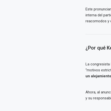
Este pronunciam
interna del par
reacomodos y d
¿Por qué Ke
La congresista 
“motivos estri
un alejamiento
Ahora, al anunc
y su responsabi