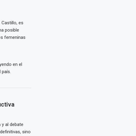
Castillo, es
na posible
ces femeninas
yendo en el
 país.
uctiva
 y al debate
efinitivas, sino