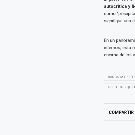
autocrítica y 
como “precipita
signifique una d
En un panorama p
internos, esta
r
encima de los i
BANCADA PERÚ L
POLÍTICA IZQUI
COMPARTIR