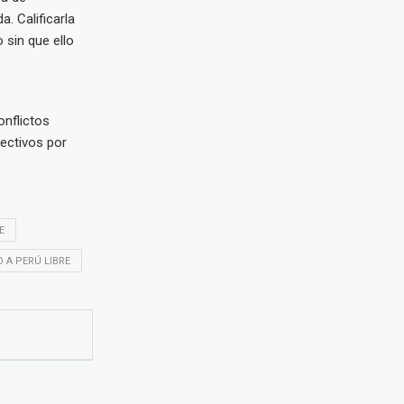
a. Calificarla
 sin que ello
onflictos
ectivos por
E
 A PERÚ LIBRE