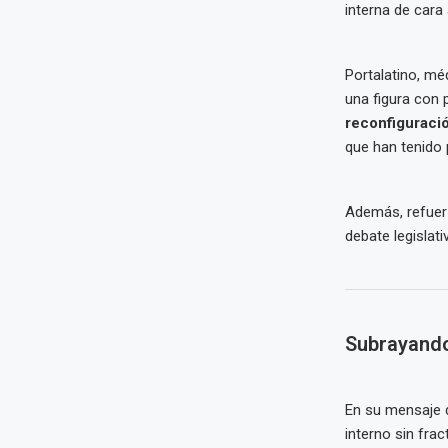
interna de cara
Portalatino, mé
una figura con 
reconfiguraci
que han tenido
Además, refuerz
debate legislat
Subrayando 
En su mensaje d
interno sin frac