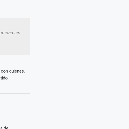
 unidad sin
 con quienes,
tido.
ra de