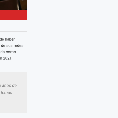
 de haber
s de sus redes
alida como
en 2021.
do años de
r temas