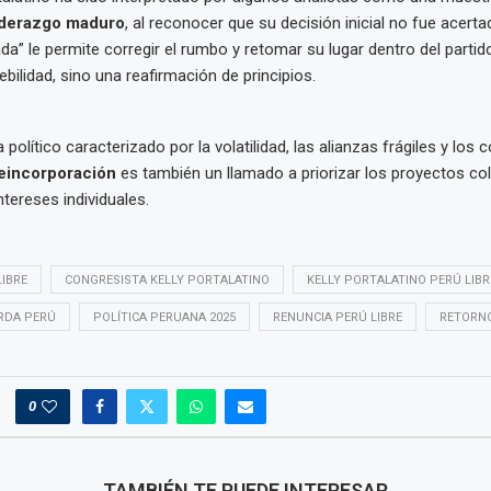
liderazgo maduro
, al reconocer que su decisión inicial no fue acertad
da” le permite corregir el rumbo y retomar su lugar dentro del partido
ebilidad, sino una reafirmación de principios.
olítico caracterizado por la volatilidad, las alianzas frágiles y los c
eincorporación
es también un llamado a priorizar los proyectos col
ntereses individuales.
IBRE
CONGRESISTA KELLY PORTALATINO
KELLY PORTALATINO PERÚ LIBR
ERDA PERÚ
POLÍTICA PERUANA 2025
RENUNCIA PERÚ LIBRE
RETORNO
0
TAMBIÉN TE PUEDE INTERESAR