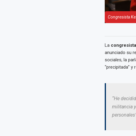
Congresista Kel
La
congresista
anunciado su re
sociales, la pa
“precipitada” y 
“He decidid
militancia
personales”