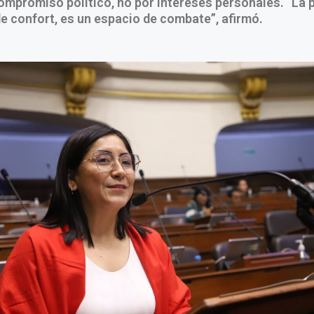
ompromiso político, no por intereses personales. “La p
de confort, es un espacio de combate”, afirmó.