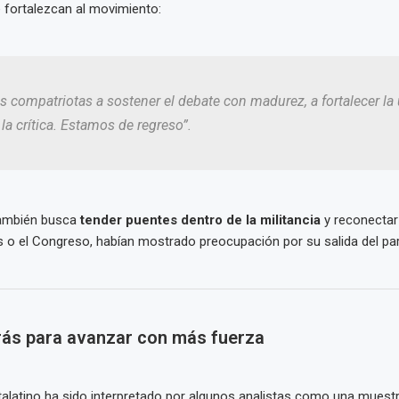
 fortalezcan al movimiento:
is compatriotas a sostener el debate con madurez, a fortalecer la
 la crítica. Estamos de regreso”.
también busca
tender puentes dentro de la militancia
y reconectar
 o el Congreso, habían mostrado preocupación por su salida del par
rás para avanzar con más fuerza
talatino ha sido interpretado por algunos analistas como una muest