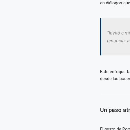
en diálogos que
“Invito a m
renunciar a
Este enfoque 
desde las bases
Un paso at
El gesto de Por