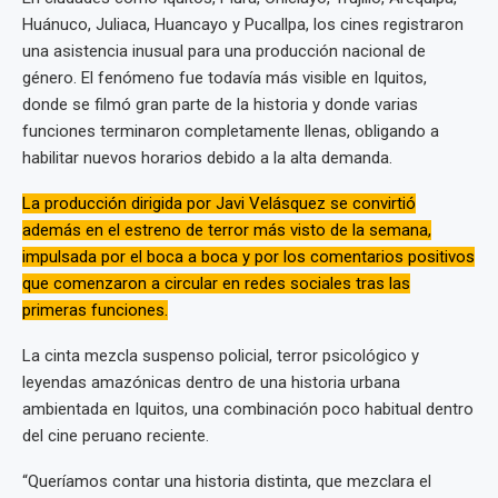
Huánuco, Juliaca, Huancayo y Pucallpa, los cines registraron
una asistencia inusual para una producción nacional de
género. El fenómeno fue todavía más visible en Iquitos,
donde se filmó gran parte de la historia y donde varias
funciones terminaron completamente llenas, obligando a
habilitar nuevos horarios debido a la alta demanda.
La producción dirigida por Javi Velásquez se convirtió
además en el estreno de terror más visto de la semana,
impulsada por el boca a boca y por los comentarios positivos
que comenzaron a circular en redes sociales tras las
primeras funciones.
La cinta mezcla suspenso policial, terror psicológico y
leyendas amazónicas dentro de una historia urbana
ambientada en Iquitos, una combinación poco habitual dentro
del cine peruano reciente.
“Queríamos contar una historia distinta, que mezclara el