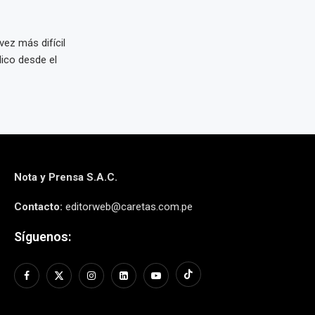
vez más difícil
lico desde el
Nota y Prensa S.A.C.
Contacto:
editorweb@caretas.com.pe
Síguenos: