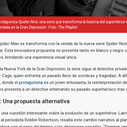
otagoniza Spider-Noir, una serie que transforma la historia del superhéroe 
tada en la Gran Depresión. Foto: The Playlist
Spider-Man se transforma con la venida de la nueva serie Spider-Noi
ge. Esta innovadora propuesta se presenta tanto en blanco y negro
es, brindando una experiencia visual única.
 Nueva York de la Gran Depresión, la serie sigue al detective privado
r Cage, quien enfrenta un pasado lleno de sombras y tragedias. A di
, donde el
protagonista
es un joven entusiasta, la reinterpretación de
s presenta a un detective enterrando su pasado superheroico tras u
: Una propuesta alternativa
a una cuestión interesante sobre la evolución de un superhéroe. Lam
a al periodista Robbie Robertson, resalta este cambio narrativo al pl
n héroe con el peso del tiempo y las decisiones pasadas. “Siempre v