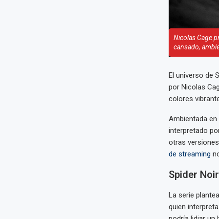
Nicolas Cage pr
cansado, ambien
El universo de 
por Nicolas Ca
colores vibrant
Ambientada en la
interpretado po
otras versiones
de streaming
no
Spider Noir
La serie plante
quien interpret
podría lidiar u