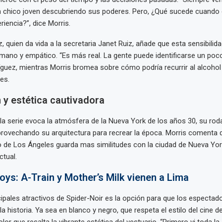
 chico joven descubriendo sus poderes. Pero, ¿Qué sucede cuando 
iencia?”, dice Morris.
, quien da vida a la secretaria Janet Ruiz, añade que esta sensibilid
ano y empático. “Es más real. La gente puede identificarse un poc
uez, mientras Morris bromea sobre cómo podría recurrir al alcohol 
es.
 y estética cautivadora
la serie evoca la atmósfera de la Nueva York de los años 30, su roda
rovechando su arquitectura para recrear la época. Morris comenta 
o de Los Ángeles guarda mas similitudes con la ciudad de Nueva Yo
ctual.
oys: A-Train y Mother’s Milk vienen a Lima
cipales atractivos de Spider-Noir es la opción para que los espectado
a historia. Ya sea en blanco y negro, que respeta el estilo del cine d