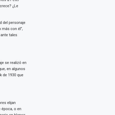
crece? ¿Le
ad del personaje
o más con él”,
ante tales
je se realizó en
que, en algunos
rk de 1930 que
res elijan
e época, o en