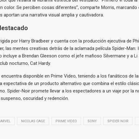
lor que resalta la vibrante estética del vestuario. “Primero vi toda la
en color. Se perciben cosas diferentes”, comparte Morris, marcando
s aportan una narrativa visual amplia y cautivadora.
destacado
rigida por Harry Bradbeer y cuenta con la producción ejecutiva de Phi
ler, las mentes creativas detrás de la aclamada película Spider-Man: I
to incluye a Brendan Gleeson como el jefe mafioso Silvermane y a Li
club nocturno, Cat Hardy.
e encuentra disponible en Prime Video, teniendo a los fanáticos de la
a expectativa de un producto alternativo que combina el estilo clási
. Spider-Noir promete llevar a los espectadores a un viaje por la n
 suspenso, oscuridad y redención.
ARVEL
NICOLAS CAGE
PRIME VIDEO
SONY
SPIDER NOIR