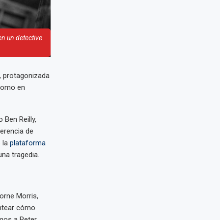
en un detective
r, protagonizada
 como en
 Ben Reilly,
ferencia de
 la
plataforma
na tragedia.
orne Morris,
antear cómo
emos a Peter