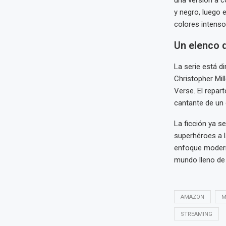
una versión a co
y negro, luego 
colores intenso
Un elenco 
La serie está di
Christopher Mil
Verse. El repar
cantante de un 
La ficción ya s
superhéroes a l
enfoque moderno
mundo lleno de
AMAZON
M
STREAMING