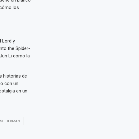
 serie en blanco
 cómo los
l Lord y
nto the Spider-
 Jun Li como la
s historias de
co con un
ostalgia en un
SPIDERMAN