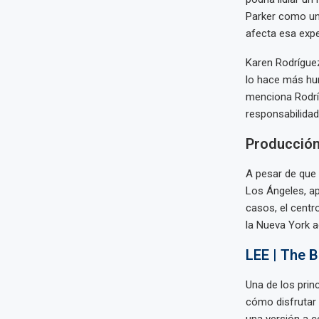
Parker como un
afecta esa exper
Karen Rodríguez
lo hace más hum
menciona Rodríg
responsabilidad
Producción
A pesar de que 
Los Ángeles, ap
casos, el centr
la Nueva York a
LEE | The B
Una de los prin
cómo disfrutar l