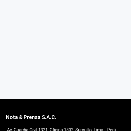
Nota & Prensa S.A.C.
Av. Guardia Civil 1321, Oficina 1802, Surquillo, Lima - Perú