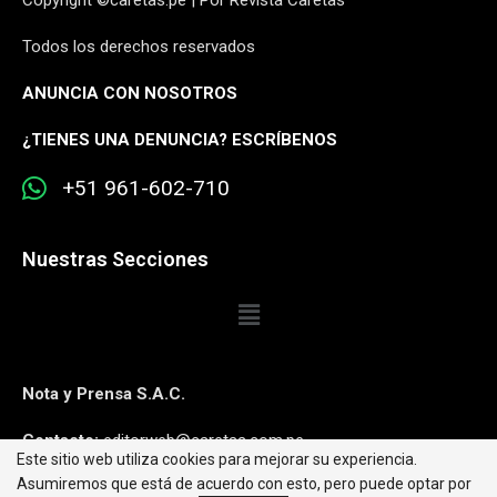
Todos los derechos reservados
ANUNCIA CON NOSOTROS
¿
TIENES UNA DENUNCIA? ESCRÍBENOS
+51 961-602-710
Nuestras Secciones
Nota y Prensa S.A.C.
Contacto:
editorweb@caretas.com.pe
Este sitio web utiliza cookies para mejorar su experiencia.
Asumiremos que está de acuerdo con esto, pero puede optar por
Síguenos: