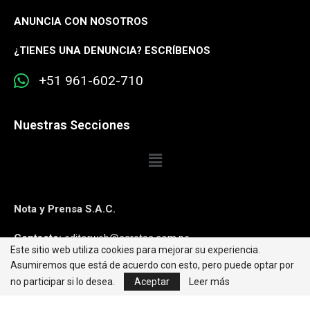
ANUNCIA CON NOSOTROS
¿
TIENES UNA DENUNCIA? ESCRÍBENOS
+51 961-602-710
Nuestras Secciones
Nota y Prensa S.A.C.
Contacto:
editorweb@caretas.com.pe
Este sitio web utiliza cookies para mejorar su experiencia.
Asumiremos que está de acuerdo con esto, pero puede optar por
Síguenos:
no participar si lo desea.
Aceptar
Leer más