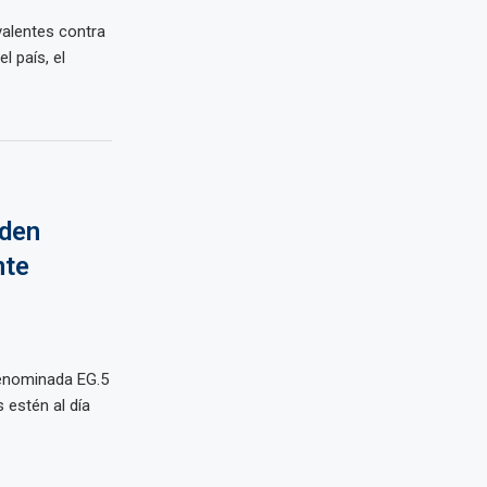
valentes contra
l país, el
eden
nte
denominada EG.5
 estén al día