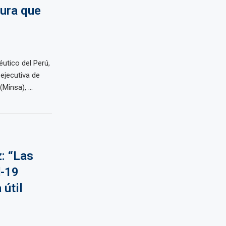
gura que
utico del Perú,
ejecutiva de
Minsa), ...
: “Las
d-19
 útil