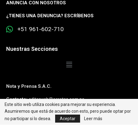
ANUNCIA CON NOSOTROS
¿
TIENES UNA DENUNCIA? ESCRÍBENOS
+51 961-602-710
Nuestras Secciones
Nota y Prensa S.A.C.
Contacto:
editorweb@caretas.com.pe
Este sitio web utiliza cookies para mejorar su experiencia.
Asumiremos que está de acuerdo con esto, pero puede optar por
Síguenos:
no participar si lo desea.
Aceptar
Leer más