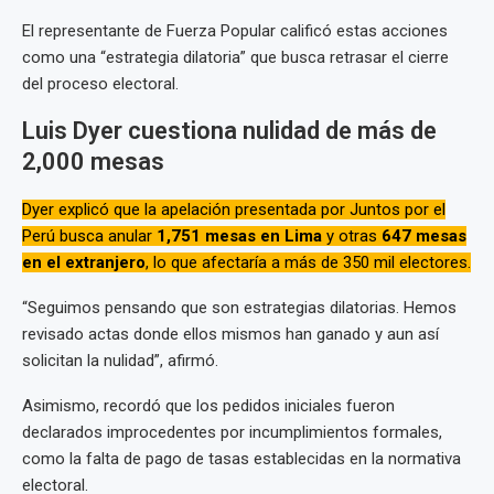
El representante de Fuerza Popular calificó estas acciones
como una “estrategia dilatoria” que busca retrasar el cierre
del proceso electoral.
Luis Dyer cuestiona nulidad de más de
2,000 mesas
Dyer explicó que la apelación presentada por Juntos por el
Perú busca anular
1,751 mesas en Lima
y otras
647 mesas
en el extranjero
, lo que afectaría a más de 350 mil electores.
“Seguimos pensando que son estrategias dilatorias. Hemos
revisado actas donde ellos mismos han ganado y aun así
solicitan la nulidad”, afirmó.
Asimismo, recordó que los pedidos iniciales fueron
declarados improcedentes por incumplimientos formales,
como la falta de pago de tasas establecidas en la normativa
electoral.