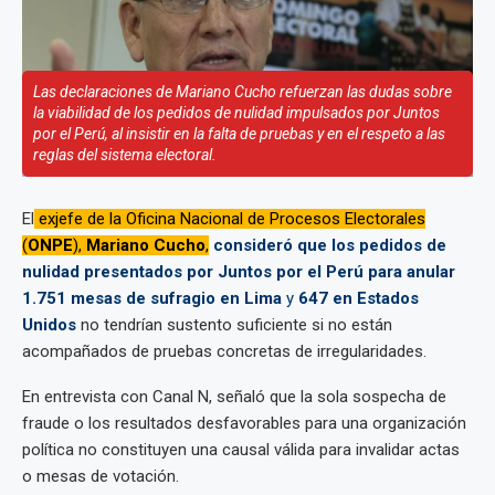
Las declaraciones de Mariano Cucho refuerzan las dudas sobre
la viabilidad de los pedidos de nulidad impulsados por Juntos
por el Perú, al insistir en la falta de pruebas y en el respeto a las
reglas del sistema electoral.
El
exjefe de la Oficina Nacional de Procesos Electorales
(
ONPE
),
Mariano Cucho
,
consideró que los pedidos de
nulidad presentados por Juntos por el Perú para anular
1.751 mesas de sufragio en Lima
y
647 en Estados
Unidos
no tendrían sustento suficiente si no están
acompañados de pruebas concretas de irregularidades.
En entrevista con Canal N, señaló que la sola sospecha de
fraude o los resultados desfavorables para una organización
política no constituyen una causal válida para invalidar actas
o mesas de votación.