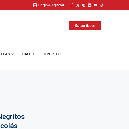
Login/Registrar
Suscríbete
ELLAS
SALUD
DEPORTES
Negritos
icolás