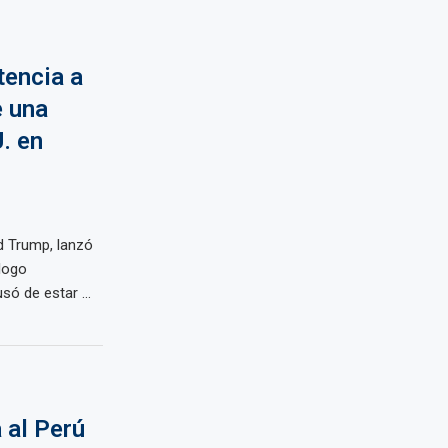
tencia a
e una
. en
d Trump, lanzó
logo
ó de estar ...
 al Perú