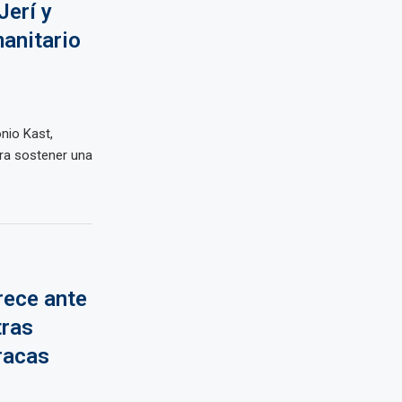
Jerí y
anitario
onio Kast,
ara sostener una
ece ante
tras
racas