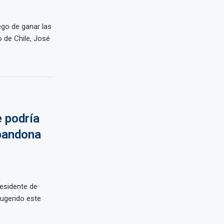
ego de ganar las
o de Chile, José
 podría
abandona
esidente de
sugerido este