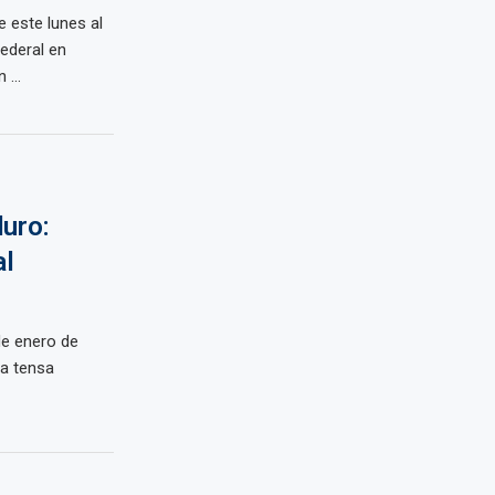
 este lunes al
ederal en
...
uro:
al
de enero de
ya tensa