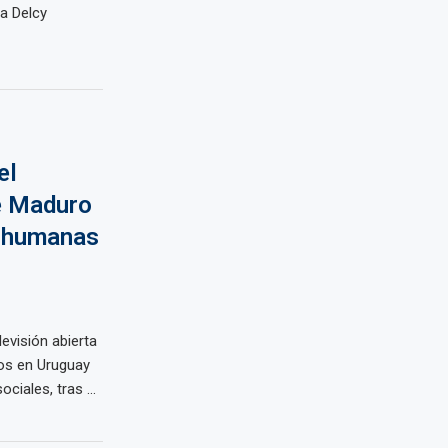
ta Delcy
el
de Maduro
s humanas
evisión abierta
os en Uruguay
iales, tras ...