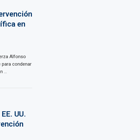
ervención
ífica en
uerza Alfonso
 para condenar
 ...
 EE. UU.
vención