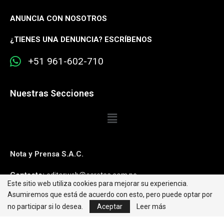
ANUNCIA CON NOSOTROS
¿
TIENES UNA DENUNCIA? ESCRÍBENOS
+51 961-602-710
Nuestras Secciones
Nota y Prensa S.A.C.
Contacto:
editorweb@caretas.com.pe
Este sitio web utiliza cookies para mejorar su experiencia.
Asumiremos que está de acuerdo con esto, pero puede optar por
Síguenos:
no participar si lo desea.
Aceptar
Leer más