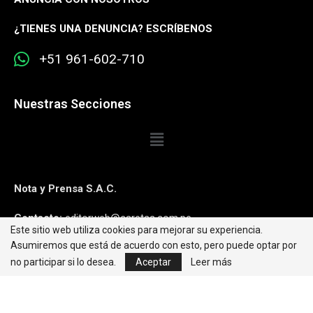
¿
TIENES UNA DENUNCIA? ESCRÍBENOS
+51 961-602-710
Nuestras Secciones
Nota y Prensa S.A.C.
Contacto:
editorweb@caretas.com.pe
Este sitio web utiliza cookies para mejorar su experiencia.
Asumiremos que está de acuerdo con esto, pero puede optar por
Síguenos:
no participar si lo desea.
Aceptar
Leer más