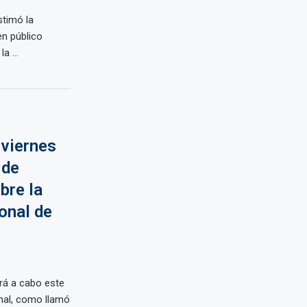
stimó la
en público
a ...
 viernes
 de
bre la
onal de
ará a cabo este
onal, como llamó