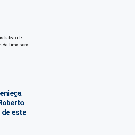
e
strativo de
ro de Lima para
deniega
 Roberto
 de este