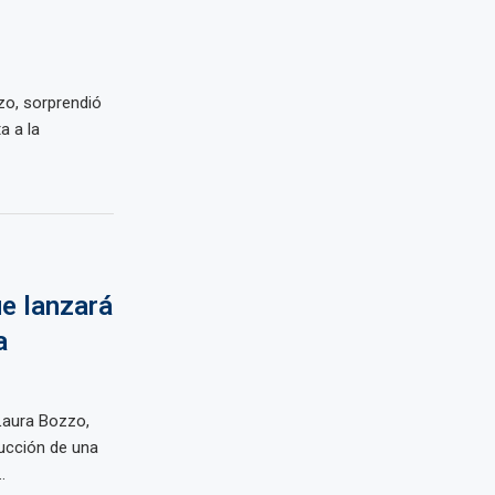
zo, sorprendió
a a la
e lanzará
a
Laura Bozzo,
ucción de una
.