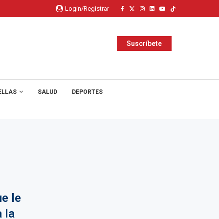
Login/Registrar
Suscríbete
ELLAS
SALUD
DEPORTES
e le
 la