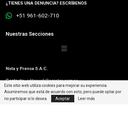
¿
TIENES UNA DENUNCIA? ESCRÍBENOS
+51 961-602-710
Nuestras Secciones
Nota y Prensa S.A.C.
Contacto:
editorweb@caretas.com.pe
Este sitio web utiliza cookies para mejorar su experiencia.
Asumiremos que está de acuerdo con esto, pero puede optar por
Síguenos:
no participar si lo desea.
Aceptar
Leer más