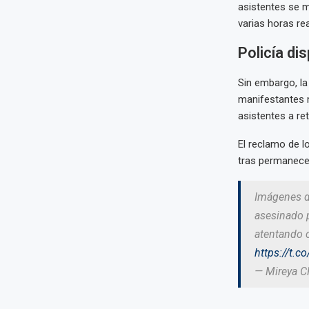
asistentes se m
varias horas re
Policía d
Sin embargo, la
manifestantes m
asistentes a re
El reclamo de l
tras permanecer
Imágenes de
asesinado p
atentando c
https://t.
— Mireya C