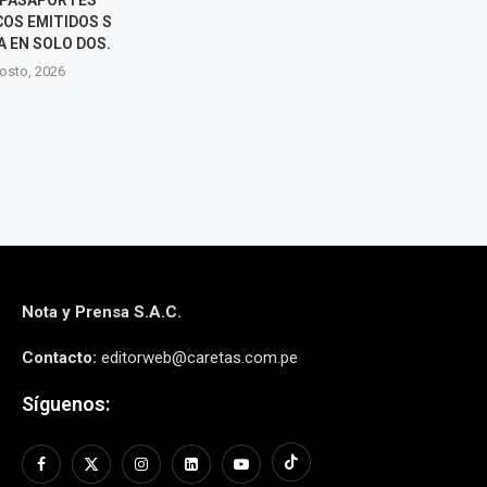
 EMITIDOS SIN
MEDIDAS FRENTE AL
SEIS CANDID
EN SOLO DOS...
FENÓMENO EL NIÑO
RENUNCIAR
to, 2026
6 agosto, 2026
5 agos
Nota y Prensa S.A.C.
Contacto:
editorweb@caretas.com.pe
Síguenos: