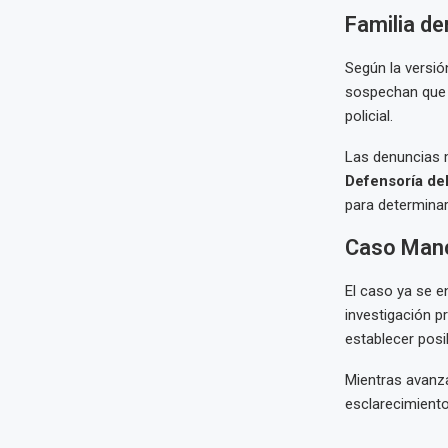
Familia d
Según la versió
sospechan que h
policial.
Las denuncias m
Defensoría de
para determinar 
Caso Manch
El caso ya se 
investigación p
establecer posi
Mientras avanzan
esclarecimiento