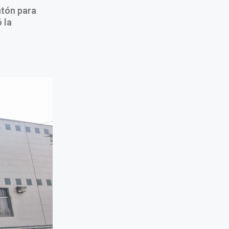
ntón para
 la