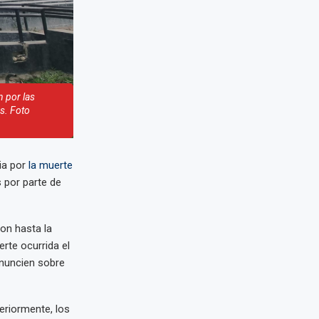
 por las
es. Foto
ia por
la muerte
 por parte de
ron hasta la
rte ocurrida el
onuncien sobre
eriormente, los