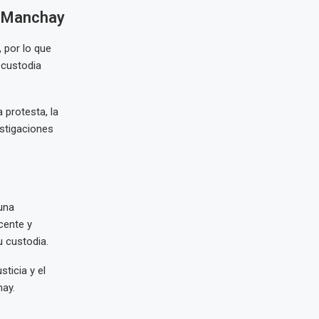
e Manchay
 por lo que
 custodia
 protesta, la
estigaciones
 una
cente y
u custodia.
sticia y el
hay.