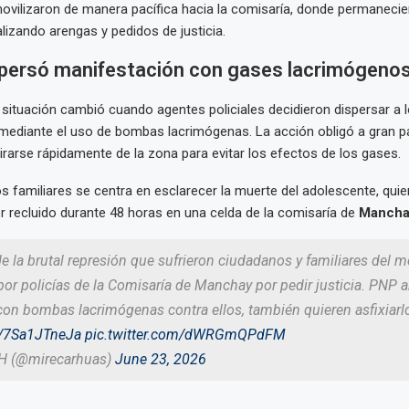
ovilizaron de manera pacífica hacia la comisaría, donde permanecie
alizando arengas y pedidos de justicia.
ispersó manifestación con gases lacrimógeno
 situación cambió cuando agentes policiales decidieron dispersar a 
ediante el uso de bombas lacrimógenas. La acción obligó a gran pa
tirarse rápidamente de la zona para evitar los efectos de los gases.
os familiares se centra en esclarecer la muerte del adolescente, quien
 recluido durante 48 horas en una celda de la comisaría de
Mancha
 la brutal represión que sufrieron ciudadanos y familiares del m
or policías de la Comisaría de Manchay por pedir justicia. PNP a
on bombas lacrimógenas contra ellos, también quieren asfixiarl
co/7Sa1JTneJa
pic.twitter.com/dWRGmQPdFM
H (@mirecarhuas)
June 23, 2026