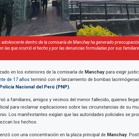
n adolescente dentro de la comisaría de Manchay ha generado preocupación
en las que ocurrió el hecho y por las denuncias formuladas por sus familiar
izado en los exteriores de la comisaría de
Manchay
para exigir justic
nte de 17 años
terminó con el lanzamiento de bombas lacrimógenas
Policía Nacional del Perú (PNP)
.
nió a familiares, amigos y vecinos del menor fallecido, quienes llega
icial para reclamar explicaciones sobre las circunstancias de su mue
nio. Los manifestantes exigían que las autoridades policiales se pr
rezcan los hechos.
enzó con una concentración en la plaza principal de
Manchay
. Post