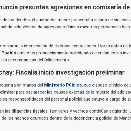
enuncia presuntas agresiones en comisaría d
n de los deudos, el cuerpo del menor presentaba signos de violencia,
abría sido víctima de agresiones físicas mientras permanecía bajo
otivaron la intervención de diversas instituciones. Horas antes de la
l Pueblo
emitió un pronunciamiento solicitando celeridad en las inv
las circunstancias del fallecimiento.
ay: Fiscalía inició investigación preliminar
encuentra en manos del
Ministerio Público
, que dispuso el inicio de
reliminar para esclarecer las causas exactas de la muerte del adoles
bles responsabilidades del personal policial que estuvo a cargo de s
 las diligencias fiscales, familiares y vecinos continúan exigiendo ju
 de los hechos ocurridos dentro de la dependencia policial de Manc