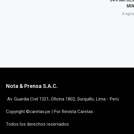
DEL NUEVO
MIN
SUPERINTENDENTE
6 agost
6 agosto, 2026
Nota & Prensa S.A.C.
Av. Guardia Civil 1321, Oficina 1802, Surquillo, Lima - Perú
Copyright ©caretas.pe | Por Revista Caretas
Todos los derechos reservados