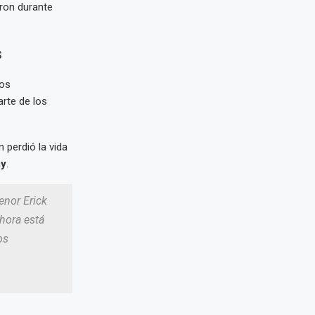
ron durante
s
los
rte de los
 perdió la vida
y
.
enor Erick
hora está
os