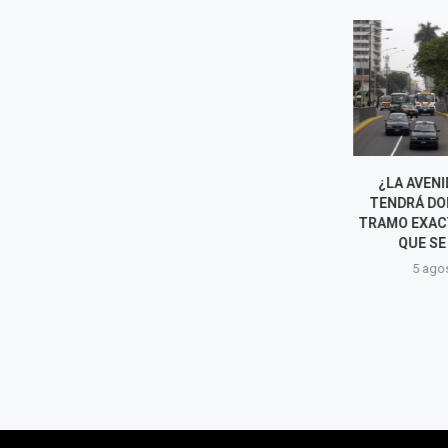
¿CUÁLES SON LOS CUATRO
¿LA AVENID
EVENTOS INTERNACIONALES
TENDRÁ DOB
QUE SE DARÁN EN LIMA?
TRAMO EXACTO
QUE SE E
5 agosto, 2026
5 agost