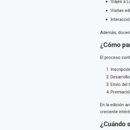
Viajes a 
Visitas e
Interacció
Además, docent
¿
Cómo par
El proceso con
Inscripció
Desarrollo
Envío del 
Premiación
En la edición a
creciente interé
¿Cuándo s