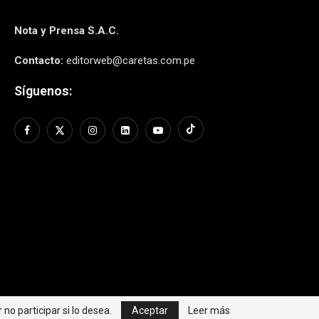
Nota y Prensa S.A.C.
Contacto:
editorweb@caretas.com.pe
Síguenos:
no participar si lo desea.
Aceptar
Leer más