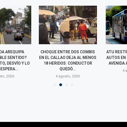
A AREQUIPA
CHOQUE ENTRE DOS COMBIS
ATU RESTRING
LE SENTIDO?
EN EL CALLAO DEJA AL MENOS
AUTOS EN EST
, DESVÍO Y LO
18 HERIDOS: CONDUCTOR
AVENIDA AREQ
SPERA...
QUEDÓ...
4 agos
o, 2026
4 agosto, 2026