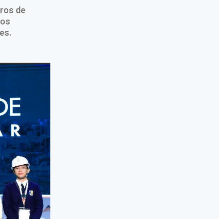
eros de
ios
es.