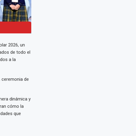
olar 2026, un
vados de todo el
dos a la
a ceremonia de
nera dinámica y
bran cómo la
lidades que