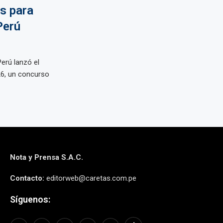
ps para
Perú
Perú lanzó el
26, un concurso
Nota y Prensa S.A.C.
Contacto:
editorweb@caretas.com.pe
Síguenos: