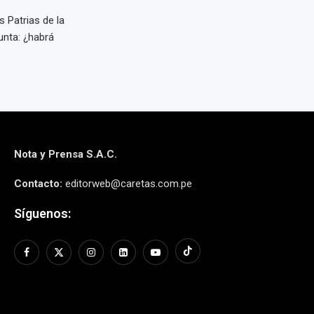
s Patrias de la
unta: ¿habrá
Nota y Prensa S.A.C.
Contacto:
editorweb@caretas.com.pe
Síguenos: