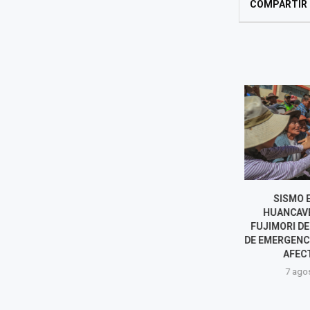
COMPARTIR
NORMA YARROW HABLA SOBRE
SISMO EN
POSIBLE INTENTO DE
HUANCAVEL
REELECCIÓN ENCUBIERTA DE
FUJIMORI DE
RAFAEL LÓPEZ ALIAGA EN...
DE EMERGENCIA
AFECTA
7 agosto, 2026
7 agost