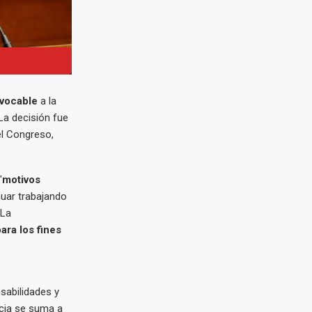
evocable
a la
 La decisión fue
el Congreso,
"
motivos
nuar trabajando
 La
ra los fines
sabilidades y
ncia se suma a