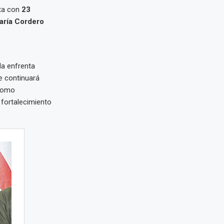
nta con
23
aría Cordero
da enfrenta
e continuará
 como
 fortalecimiento