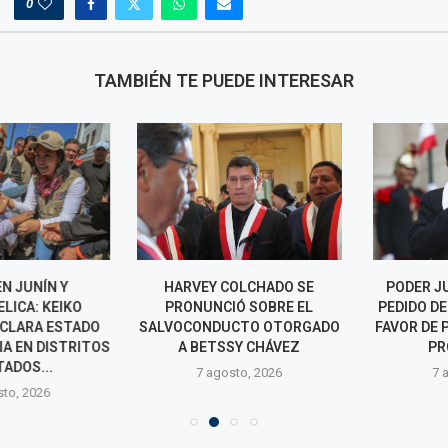
0
TAMBIÉN TE PUEDE INTERESAR
 JUNÍN Y
HARVEY COLCHADO SE
PODER JUDIC
ICA: KEIKO
PRONUNCIÓ SOBRE EL
PEDIDO DE EX
CLARA ESTADO
SALVOCONDUCTO OTORGADO
FAVOR DE PED
 EN DISTRITOS
A BETSSY CHÁVEZ
PRÓXIM
DOS...
7 agosto, 2026
7 agos
o, 2026