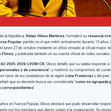
)
de la República,
Vivian Olivos Martínez
, formalizó su
renuncia irr
erza Popular
, partido en el que militó activamente durante 15 años.
 lunes 27 de octubre mediante un oficio enviado al oficial mayor d
o Flórez
, y publicada también en su cuenta oficial de redes sociales.
°242-2025-2026-LVOM-CR
, Olivos detalló que su salida responde a 
 personales y de conciencia
", y reafirmó su compromiso de conti
en favor de los ciudadanos de la región
Lima Provincias
y del país.
eñaló que su decisión busca ser considerada "
como no agrupada pa
os correspondientes
".
años en Fuerza Popular, Olivos destacó que pudo desarrollar respon
peto por los principios que dieron origen a la organización. Su renu