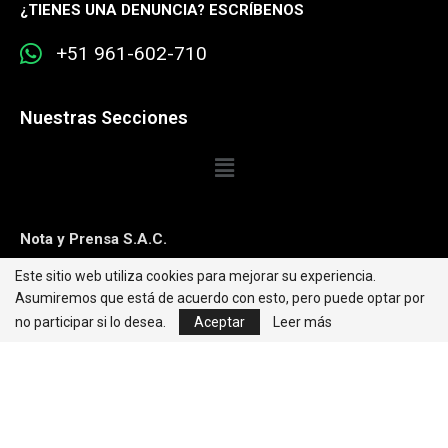
¿
TIENES UNA DENUNCIA? ESCRÍBENOS
+51 961-602-710
Nuestras Secciones
Nota y Prensa S.A.C.
Este sitio web utiliza cookies para mejorar su experiencia.
Contacto:
editorweb@caretas.com.pe
Asumiremos que está de acuerdo con esto, pero puede optar por
Síguenos:
no participar si lo desea.
Aceptar
Leer más