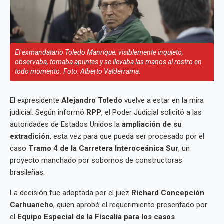
El exmandatario Toledo Manrique, visiblemente inquieto,
observaba, tomaba apuntes y se llevaba las manos al rostro en
todo momento. Foto: Alberto Valderrama.
El expresidente
Alejandro Toledo
vuelve a estar en la mira
judicial. Según informó
RPP
, el Poder Judicial solicitó a las
autoridades de Estados Unidos la
ampliación de su
extradición
, esta vez para que pueda ser procesado por el
caso
Tramo 4 de la Carretera Interoceánica Sur
, un
proyecto manchado por sobornos de constructoras
brasileñas.
La decisión fue adoptada por el juez
Richard Concepción
Carhuancho
, quien aprobó el requerimiento presentado por
el
Equipo Especial de la Fiscalía para los casos