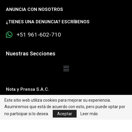
ANUNCIA CON NOSOTROS
¿
TIENES UNA DENUNCIA? ESCRÍBENOS
+51 961-602-710
Nuestras Secciones
Nota y Prensa S.A.C.
Este sitio web utiliza cookies para mejorar su experiencia.
Contacto:
editorweb@caretas.com.pe
Asumiremos que está de acuerdo con esto, pero puede optar por
Síguenos:
no participar si lo desea.
Aceptar
Leer más