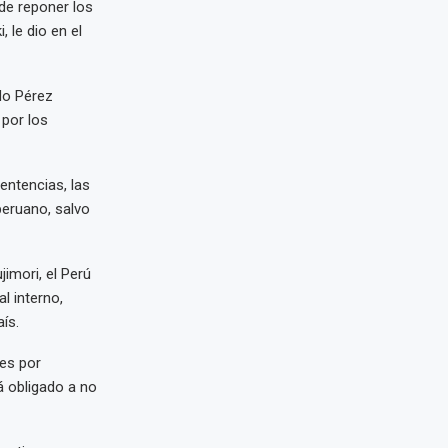
de reponer los
 le dio en el
rdo Pérez
 por los
ntencias, las
peruano, salvo
jimori, el Perú
l interno,
ís.
les por
á obligado a no