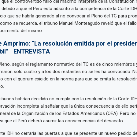
 que el controvertido fallo del máximo intérprete de la Constitución 
ca, debido a que el Perú está adscrito a la competencia de la Corte ID
 vicio que se habría generado al no convocar al Pleno del TC para pr
 como se recuerda, el tribuno Manuel Monteagudo reveló que el fallo
nocimiento del mismo.
e Amprimo: “La resolución emitida por el presiden
bil” | ENTREVISTA
Pleno, según el reglamento normativo del TC es de cinco miembros y
irmaron solo cuatro y a los dos restantes no se les ha convocado. 
no con el quorum exigido en la norma para que se emita la resolución,
o.
 tribunos habrían decidido no cumplir con la resolución de la Corte IDH
vación incompleta al señalar que la única consecuencia de ello ser
eral de la Organización de los Estados Americanos (OEA). Pero no s
a que el Perú deberá asumir las consecuencias del desacato.
Corte IDH no cerraría las puertas a que se presente un nuevo pedido de