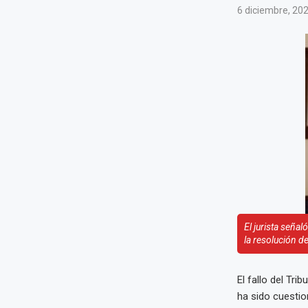
6 diciembre, 20
El jurista señal
la resolución d
El fallo del Tri
ha sido cuestio