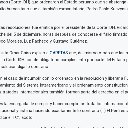
os (Corte IDH) que ordenaron al Estado peruano que se abstenga 
ulto humanitario que el también exmandatario, Pedro Pablo Kuczynski,
tas resoluciones fue emitida por el presidente de la Corte IDH, Rica
che del 5 de diciembre, horas después de conocerse el fallo firmado
sco Morales, Luz Pacheco y Gustavo Gutiérrez.
alista Omar Cairo explicó a
CARETAS
que, del mismo modo que las se
 la Corte IDH son de obligatorio cumplimiento por parte del Estado 
solución diga lo contrario.
 en el caso de incumplir con lo ordenado en la resolución y liberar a Fu
enamiento del Sistema Interamericano y el ordenamiento constituciona
s tratados internacionales también forman parte del derecho en el pa
es la encargada de cumplir y hacer cumplir los tratados internaciona
ucional y estaría haciendo exactamente lo contrario (…) El Perú est
dice el TC”, acotó.