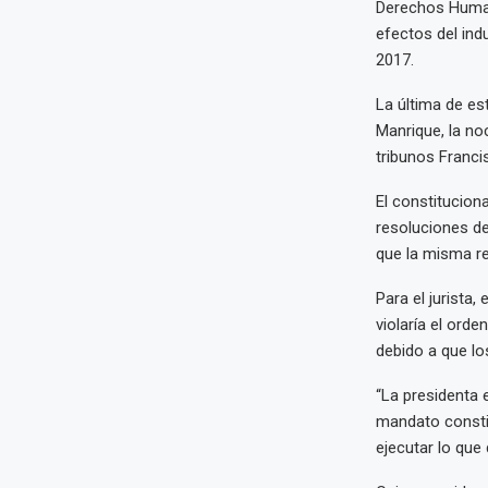
Derechos Human
efectos del ind
2017.
La última de es
Manrique, la no
tribunos Franci
El constitucion
resoluciones de
que la misma re
Para el jurista,
violaría el ord
debido a que lo
“La presidenta 
mandato constit
ejecutar lo que 