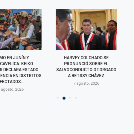
 JUNÍN Y
HARVEY COLCHADO SE
PODER JUDIC
ICA: KEIKO
PRONUNCIÓ SOBRE EL
PEDIDO DE EX
CLARA ESTADO
SALVOCONDUCTO OTORGADO
FAVOR DE PED
 EN DISTRITOS
A BETSSY CHÁVEZ
PRÓXIM
DOS...
7 agosto, 2026
7 agos
o, 2026