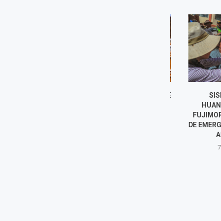
NORMA YARROW HABLA SOBRE
SISMO EN
POSIBLE INTENTO DE
HUANCAVEL
REELECCIÓN ENCUBIERTA DE
FUJIMORI DE
RAFAEL LÓPEZ ALIAGA EN...
DE EMERGENCIA
AFECTA
7 agosto, 2026
7 agost