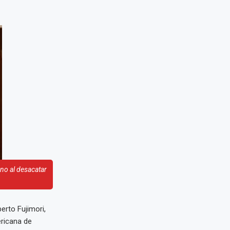
rno al desacatar
berto Fujimori,
ericana de