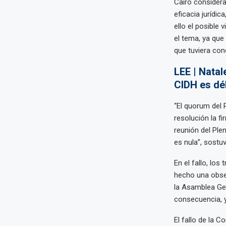
Cairo considera
eficacia jurídi
ello el posible
el tema, ya que
que tuviera co
LEE | Natal
CIDH es dé
“El quorum del 
resolución la f
reunión del Ple
es nula”, sostuv
En el fallo, los
hecho una obser
la Asamblea Gen
consecuencia, y
El fallo de la 