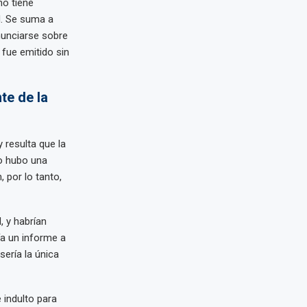
no tiene
H. Se suma a
onunciarse sobre
 fue emitido sin
te de la
 resulta que la
No hubo una
 por lo tanto,
, y habrían
ía un informe a
ería la única
 indulto para