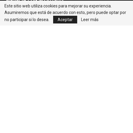
ANUNCIA CON NOSOTROS
Este sitio web utiliza cookies para mejorar su experiencia.
¿
TIENES UNA DENUNCIA? ESCRÍBENOS
Asumiremos que está de acuerdo con esto, pero puede optar por
no participar si lo desea.
Aceptar
Leer más
+51 961-602-710
Nuestras Secciones
Nota y Prensa S.A.C.
Contacto:
editorweb@caretas.com.pe
Síguenos: