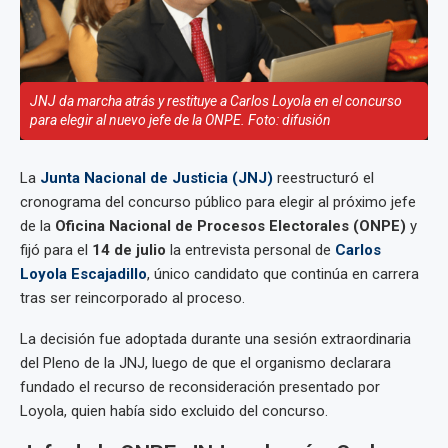
JNJ da marcha atrás y restituye a Carlos Loyola en el concurso
para elegir al nuevo jefe de la ONPE. Foto: difusión
La
Junta Nacional de Justicia (JNJ)
reestructuró el
cronograma del concurso público para elegir al próximo jefe
de la
Oficina Nacional de Procesos Electorales (ONPE)
y
fijó para el
14 de julio
la entrevista personal de
Carlos
Loyola Escajadillo
, único candidato que continúa en carrera
tras ser reincorporado al proceso.
La decisión fue adoptada durante una sesión extraordinaria
del Pleno de la JNJ, luego de que el organismo declarara
fundado el recurso de reconsideración presentado por
Loyola, quien había sido excluido del concurso.