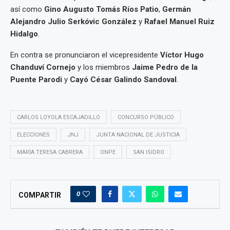
así como
Gino Augusto Tomás Ríos Patio
,
Germán
Alejandro Julio Serkóvic González
y
Rafael Manuel Ruiz
Hidalgo
.
En contra se pronunciaron el vicepresidente
Víctor Hugo
Chanduví Cornejo
y los miembros
Jaime Pedro de la
Puente Parodi
y
Cayó César Galindo Sandoval
.
CARLOS LOYOLA ESCAJADILLO
CONCURSO PÚBLICO
ELECCIONES
JNJ
JUNTA NACIONAL DE JUSTICIA
MARÍA TERESA CABRERA
ONPE
SAN ISIDRO
0
COMPARTIR