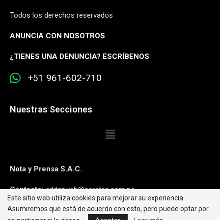
Todos los derechos reservados
ANUNCIA CON NOSOTROS
¿
TIENES UNA DENUNCIA? ESCRÍBENOS
+51 961-602-710
Nuestras Secciones
Nota y Prensa S.A.C.
Contacto:
editorweb@caretas.com.pe
Este sitio web utiliza cookies para mejorar su experiencia.
Asumiremos que está de acuerdo con esto, pero puede optar por
Síguenos: