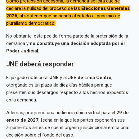
Como pretensión accesoria, la demanda solicita que se
declare la nulidad del proceso de las
Elecciones Generales
2026
, al sostener que se habría afectado el principio de
pluralismo democrático.
No obstante, este pedido forma parte de la pretensión de la
demanda y
no constituye una decisión adoptada por el
Poder Judicial
.
JNE deberá responder
El juzgado notificó al
JNE
y al
JEE de Lima Centro
,
otorgándoles un plazo de diez días hábiles para que
presenten sus descargos respecto a los hechos expuestos
en la demanda.
Además, programó una audiencia única virtual para el
29 de
enero de 2027
, fecha en la que las partes expondrán sus
argumentos antes de que el órgano jurisdiccional emita una
decisión sobre el fondo del caso.