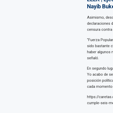
Nayib Buke
Asimismo, desca
declaraciones d
censura contra 
"Fuerza Popular 
sido bastante c
haber algunos 
señaló.
En segundo luga
Yo acabo de se
posición políti
cada momento no
https://careta
cumple-seis-m