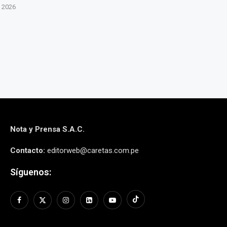
EMBRE
SEGURIDAD Y ELIMINAR
INFO
PEAJES
to, 2026
6 agos
6 agosto, 2026
Nota y Prensa S.A.C.
Contacto:
editorweb@caretas.com.pe
Síguenos: