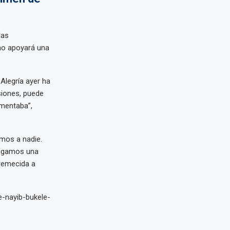
las
 no apoyará una
 Alegría ayer ha
siones, puede
mentaba”,
amos a nadie.
engamos una
 remecida a
-nayib-bukele-