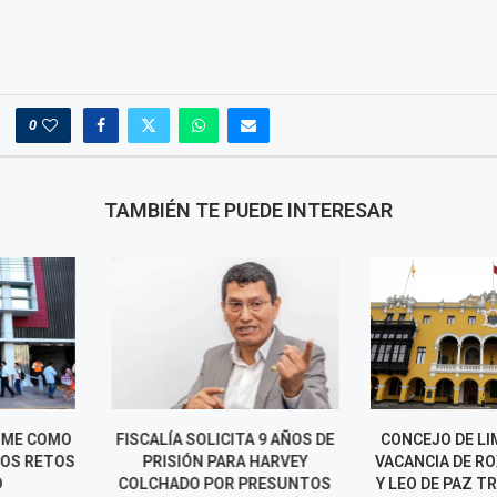
0
TAMBIÉN TE PUEDE INTERESAR
CITA 9 AÑOS DE
CONCEJO DE LIMA APRUEBA
CANCILLER
ARA HARVEY
VACANCIA DE ROXANA ROCHA
CONFIRMACIÓN
R PRESUNTOS
Y LEO DE PAZ TRAS ASUMIR...
PAPA LEÓN X