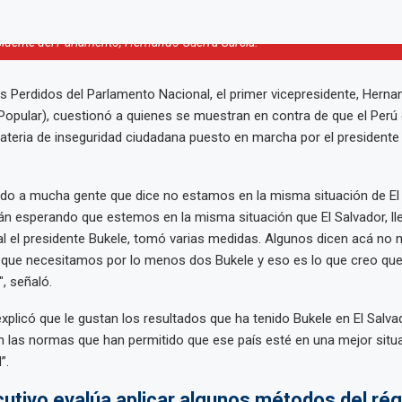
sidente del Parlamento, Hernando Guerra García.
 Perdidos del Parlamento Nacional, el primer vicepresidente, Herna
Popular), cuestionó a quienes se muestran en contra de que el Perú 
ateria de inseguridad ciudadana puesto en marcha por el presidente 
do a mucha gente que dice no estamos en la misma situación de El 
án esperando que estemos en la misma situación que El Salvador, ll
al el presidente Bukele, tomó varias medidas. Algunos dicen acá no
o que necesitamos por lo menos dos Bukele y eso es lo que creo qu
, señaló.
explicó que le gustan los resultados que ha tenido Bukele en El Salva
 las normas que han permitido que ese país esté en una mejor situ
”.
cutivo evalúa aplicar algunos métodos del ré