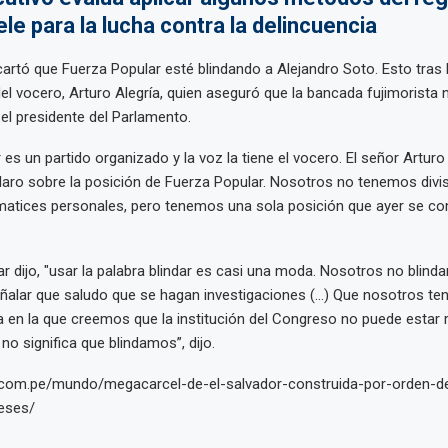
le para la lucha contra la delincuencia
rtó que Fuerza Popular esté blindando a Alejandro Soto. Esto tras 
el vocero, Arturo Alegría, quien aseguró que la bancada fujimorista
el presidente del Parlamento.
es un partido organizado y la voz la tiene el vocero. El señor Arturo
laro sobre la posición de Fuerza Popular. Nosotros no tenemos divi
matices personales, pero tenemos una sola posición que ayer se co
r dijo, "usar la palabra blindar es casi una moda. Nosotros no blind
ñalar que saludo que se hagan investigaciones (…) Que nosotros t
ca en la que creemos que la institución del Congreso no puede estar
 significa que blindamos”, dijo.
s.com.pe/mundo/megacarcel-de-el-salvador-construida-por-orden-de
eses/