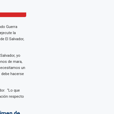
ndo Guerra
ejecute la
de El Salvador,
Salvador, yo
enos de mara,
 necesitamos un
e debe hacerse
dor. “Lo que
ación respecto
gimen de