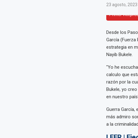
23 agosto, 2023
Primer vicepre
Desde los Pasos
García (Fuerza 
estrategia en m
Nayib Bukele.
"Yo he escucha
calculo que est
razón por la cu
Bukele, yo cre
en nuestro país"
Guerra García, 
más admiro son
a la criminalidad
LEER | Eje