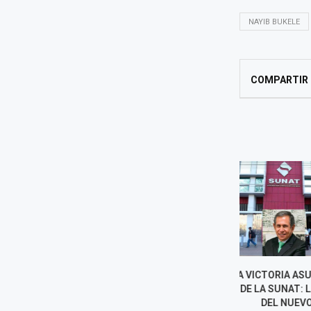
NAYIB BUKELE
COMPARTIR
LUNA VICTORIA ASUME COMO
FISCALÍA SOLI
JEFE DE LA SUNAT: LOS RETOS
PRISIÓN P
DEL NUEVO
COLCHADO PO