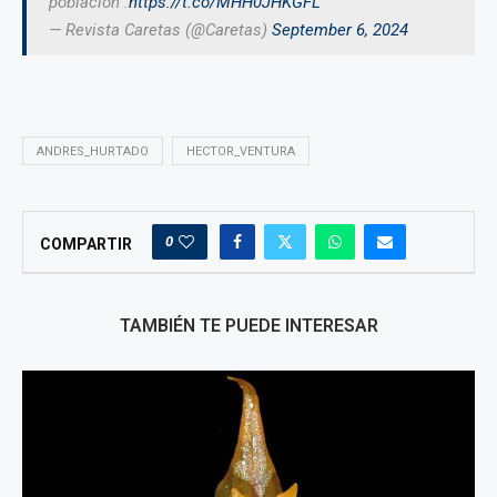
población”.
https://t.co/MHH0JHKGFL
— Revista Caretas (@Caretas)
September 6, 2024
ANDRES_HURTADO
HECTOR_VENTURA
0
COMPARTIR
TAMBIÉN TE PUEDE INTERESAR