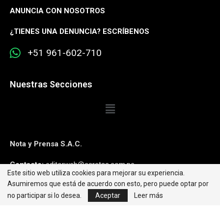
ANUNCIA CON NOSOTROS
¿
TIENES UNA DENUNCIA? ESCRÍBENOS
+51 961-602-710
Nuestras Secciones
Nota y Prensa S.A.C.
Contacto:
editorweb@caretas.com.pe
Este sitio web utiliza cookies para mejorar su experiencia.
Asumiremos que está de acuerdo con esto, pero puede optar por
Síguenos:
no participar si lo desea.
Aceptar
Leer más