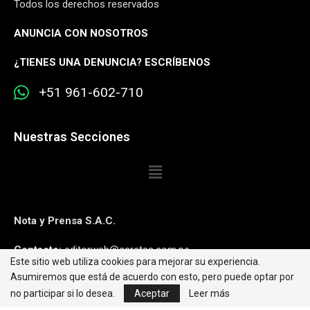
Todos los derechos reservados
ANUNCIA CON NOSOTROS
¿
TIENES UNA DENUNCIA? ESCRÍBENOS
+51 961-602-710
Nuestras Secciones
Nota y Prensa S.A.C.
Contacto:
editorweb@caretas.com.pe
Este sitio web utiliza cookies para mejorar su experiencia.
Asumiremos que está de acuerdo con esto, pero puede optar por
Síguenos:
no participar si lo desea.
Aceptar
Leer más