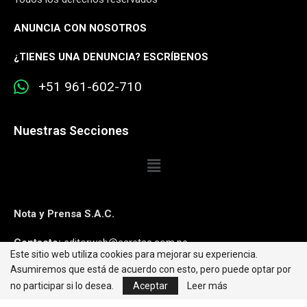
ANUNCIA CON NOSOTROS
¿
TIENES UNA DENUNCIA? ESCRÍBENOS
+51 961-602-710
Nuestras Secciones
Nota y Prensa S.A.C.
Contacto:
editorweb@caretas.com.pe
Este sitio web utiliza cookies para mejorar su experiencia.
Asumiremos que está de acuerdo con esto, pero puede optar por
Síguenos:
no participar si lo desea.
Aceptar
Leer más