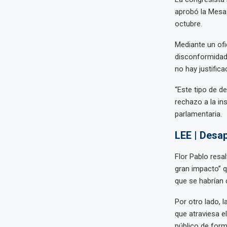
aprobó la Mesa 
octubre.
Mediante un ofi
disconformidad”
no hay justifica
“Este tipo de d
rechazo a la in
parlamentaria.
LEE | Desa
Flor Pablo resa
gran impacto” q
que se habrían 
Por otro lado, 
que atraviesa e
público de form