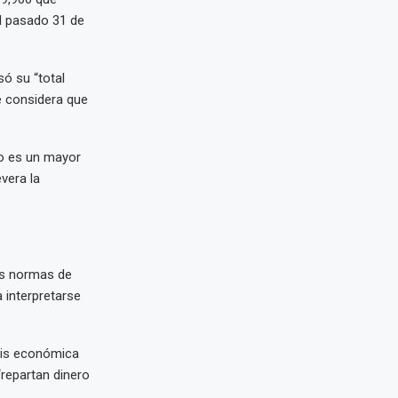
el pasado 31 de
só su “total
e considera que
go es un mayor
vera la
as normas de
 interpretarse
isis económica
“repartan dinero