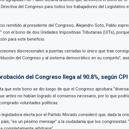
Directiva del Congreso para todos los trabajadores del Legislativo 
cio remitido al presidente del Congreso, Alejandro Soto, Pablo expre
 con el bono de dos Unidades Impositivas Tributarias (UITs), porqu
ción para este beneficio.
ecisiones discrecionales a puertas cerradas lo único que trae consi
stitución del Congreso y al sistema democrático en su conjunto”, ase
probación del Congreso llega al 90.8%, según CPI
lta que este bono se dio luego de que el Congreso aprobara “divers
ue antes no habían logrado el consenso necesario, por lo que podría
comprado voluntades políticas.
la legisladora electa por el Partido Morado consideró que, dada la cr
l país, “es un pésimo mensaje” a la ciudadanía que los congresistas 
a completamente arbitraria”.