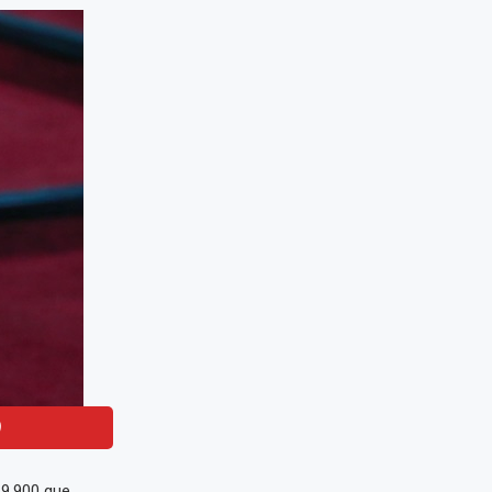
)
 9,900 que