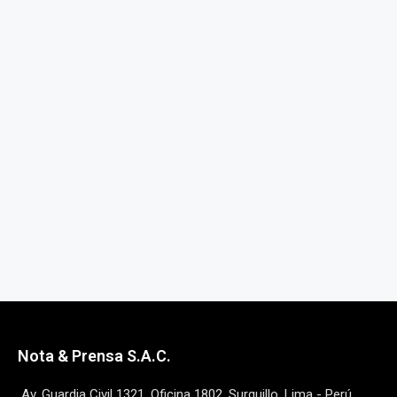
Nota & Prensa S.A.C.
Av. Guardia Civil 1321, Oficina 1802, Surquillo, Lima - Perú