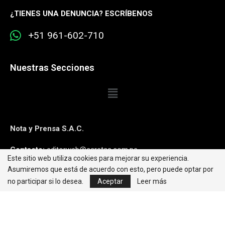
¿
TIENES UNA DENUNCIA? ESCRÍBENOS
+51 961-602-710
Nuestras Secciones
Nota y Prensa S.A.C.
Contacto:
editorweb@caretas.com.pe
Este sitio web utiliza cookies para mejorar su experiencia.
Asumiremos que está de acuerdo con esto, pero puede optar por
Síguenos:
no participar si lo desea.
Aceptar
Leer más