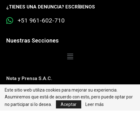
¿
TIENES UNA DENUNCIA? ESCRÍBENOS
+51 961-602-710
Nuestras Secciones
Nota y Prensa S.A.C.
Este sitio web utiliza cookies para mejorar su experiencia.
Contacto:
editorweb@caretas.com.pe
Asumiremos que está de acuerdo con esto, pero puede optar por
Síguenos:
no participar si lo desea.
Aceptar
Leer más