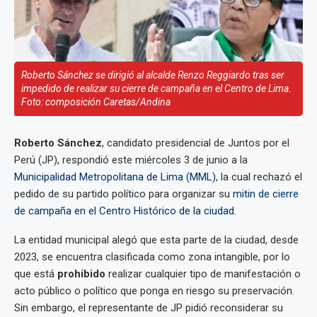
Roberto Sánchez se dirigió al alcalde Renzo Reggiardo tras ser
impedido de realizar su cierre de campaña en el Centro de Lima.
Foto: composición Caretas/Andina
Roberto Sánchez
, candidato presidencial de Juntos por el
Perú (JP), respondió este miércoles 3 de junio a la
Municipalidad Metropolitana de Lima (MML)
, la cual rechazó el
pedido de su partido político para organizar su
mitin de cierre
de campaña en el Centro Histórico de la ciudad
.
La entidad municipal alegó que esta parte de la ciudad, desde
2023, se encuentra clasificada como zona intangible, por lo
que está
prohibido
realizar cualquier tipo de manifestación o
acto público o político que ponga en riesgo su preservación.
Sin embargo, el representante de JP pidió reconsiderar su