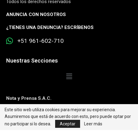
Todos los derechos reservados
ANUNCIA CON NOSOTROS
¿
TIENES UNA DENUNCIA? ESCRÍBENOS
+51 961-602-710
Nuestras Secciones
Nota y Prensa S.A.C.
Este sitio web utiliza cookies para mejorar su experiencia.
Contacto:
editorweb@caretas.com.pe
Asumiremos que está de acuerdo con esto, pero puede optar por
Síguenos:
no participar si lo desea.
Aceptar
Leer más