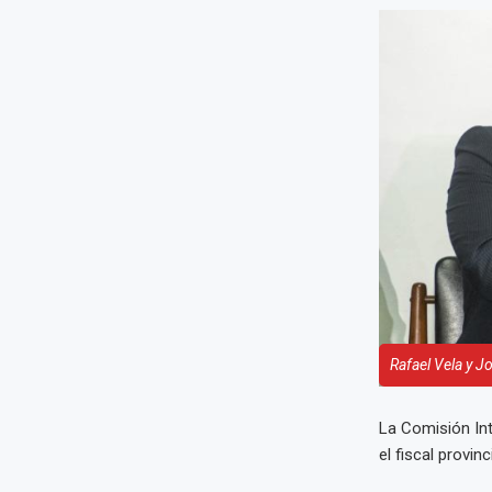
Rafael Vela y J
La Comisión In
el fiscal provi