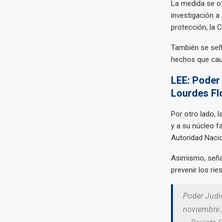
La medida se ot
investigación a 
protección, la 
También se seña
hechos que caus
LEE: Poder
Lourdes Fl
Por otro lado, 
y a su núcleo f
Autoridad Nacio
Asimismo, señal
prevenir los rie
Poder Judic
noviembre.