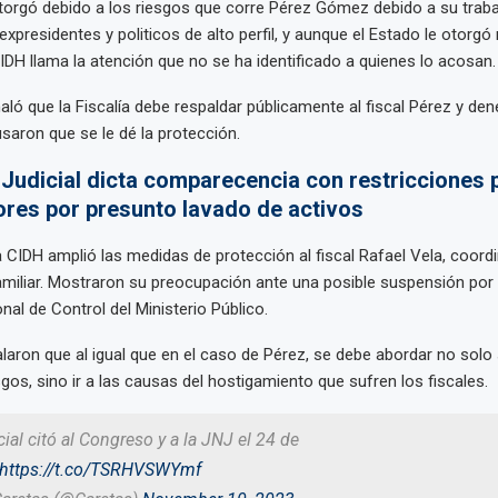
orgó debido a los riesgos que corre Pérez Gómez debido a su traba
expresidentes y politicos de alto perfil, y aunque el Estado le otorg
CIDH llama la atención que no se ha identificado a quienes lo acosan.
ló que la Fiscalía debe respaldar públicamente al fiscal Pérez y dene
aron que se le dé la protección.
 Judicial dicta comparecencia con restricciones 
ores por presunto lavado de activos
la CIDH amplió las medidas de protección al fiscal Rafael Vela, coord
amiliar. Mostraron su preocupación ante una posible suspensión por 
nal de Control del Ministerio Público.
aron que al igual que en el caso de Pérez, se debe abordar no solo
sgos, sino ir a las causas del hostigamiento que sufren los fiscales.
ial citó al Congreso y a la JNJ el 24 de
https://t.co/TSRHVSWYmf