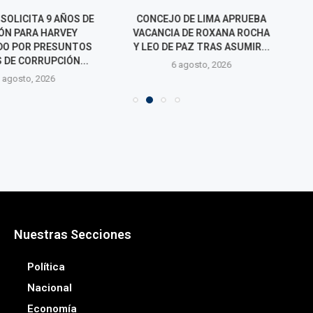
CITA 9 AÑOS DE
CONCEJO DE LIMA APRUEBA
CANCILLER
ARA HARVEY
VACANCIA DE ROXANA ROCHA
CONFIRMACIÓN
R PRESUNTOS
Y LEO DE PAZ TRAS ASUMIR...
PAPA LEÓN X
ORRUPCIÓN...
NOVI
6 agosto, 2026
o, 2026
6 agos
Nuestras Secciones
Política
Nacional
Economía