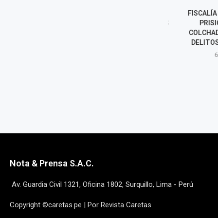
LUNA VICTORIA ASUME COMO
FISCALÍA SOLI
JEFE DE LA SUNAT: LOS RETOS
PRISIÓN P
DEL NUEVO
COLCHADO PO
SUPERINTENDENTE
DELITOS DE C
6 agosto, 2026
6 agost
Nota & Prensa S.A.C.
Av. Guardia Civil 1321, Oficina 1802, Surquillo, Lima - Perú
Copyright ©caretas.pe | Por Revista Caretas