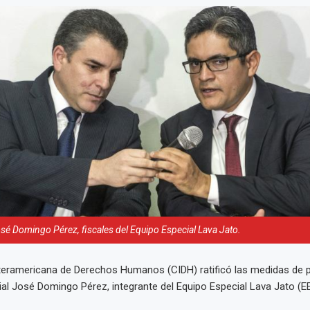
osé Domingo Pérez, fiscales del Equipo Especial Lava Jato.
teramericana de Derechos Humanos (CIDH) ratificó las medidas de p
ncial José Domingo Pérez, integrante del Equipo Especial Lava Jato (E