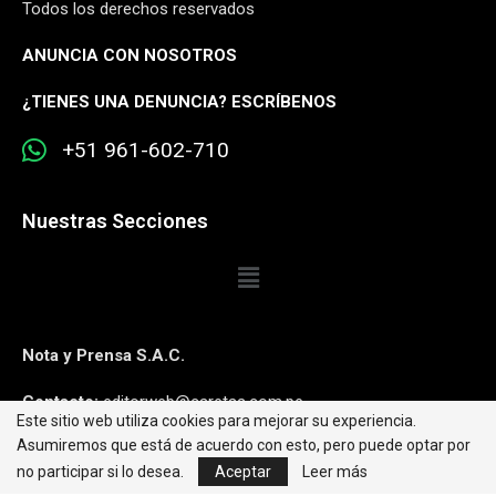
Todos los derechos reservados
ANUNCIA CON NOSOTROS
¿
TIENES UNA DENUNCIA? ESCRÍBENOS
+51 961-602-710
Nuestras Secciones
Nota y Prensa S.A.C.
Contacto:
editorweb@caretas.com.pe
Este sitio web utiliza cookies para mejorar su experiencia.
Asumiremos que está de acuerdo con esto, pero puede optar por
Síguenos:
no participar si lo desea.
Aceptar
Leer más